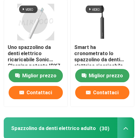
Uno spazzolino da
Smart ha
denti elettrico
cronometrato lo
ricaricabile Sonic
spazzolino da denti
Cleaning potente IPX7
elettrico ricaricabile
di 4 modi impermeabile
Sonic Wireless
Miglior prezzo
Miglior prezzo
Charging Waterproof
Contattaci
Contattaci
Spazzolino da denti elettrico adulto
(30)