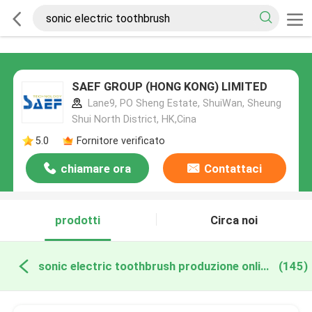
SAEF GROUP (HONG KONG) LIMITED
Lane9, PO Sheng Estate, ShuiWan, Sheung
Shui North District, HK,Cina
5.0
Fornitore verificato
chiamare ora
Contattaci
prodotti
Circa noi
sonic electric toothbrush produzione online
(145)