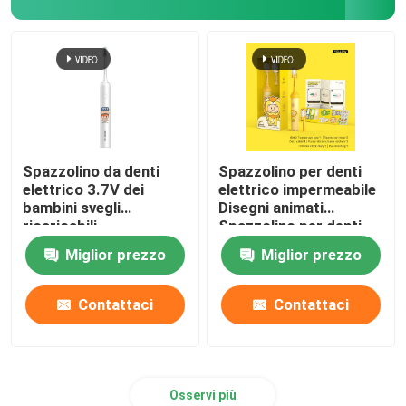
Spazzolino da denti
Spazzolino per denti
elettrico 3.7V dei
elettrico impermeabile
bambini svegli
Disegni animati
ricaricabili
Spazzolino per denti
impermeabile con 4
per bambini intelligenti
Miglior prezzo
Miglior prezzo
modi
Spazzolino automatico
Contattaci
Contattaci
Osservi più