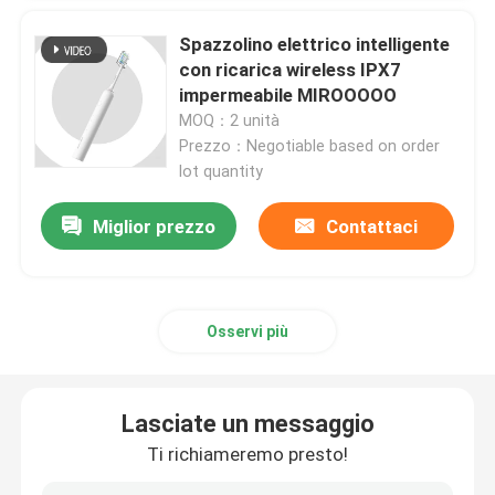
Spazzolino elettrico intelligente
spazzolino da denti elettrico ricaricabile
con ricarica wireless IPX7
impermeabile MIROOOOO
MOQ：2 unità
Spazzolino da denti elettrico adulto
Prezzo：Negotiable based on order
lot quantity
Spazzolino da denti elettrico dei bambini
Miglior prezzo
Contattaci
Sonic Electric Toothbrush
Osservi più
Spazzolino da denti elettrico astuto
Lasciate un messaggio
Ti richiameremo presto!