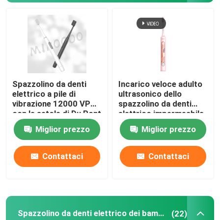
Spazzolino da denti
Incarico veloce adulto
elettrico a pile di
ultrasonico dello
vibrazione 12000 VPM
spazzolino da denti
con le setole di Du Pont
elettrico impermeabile
di 4 modi
Miglior prezzo
Miglior prezzo
Contattaci
Contattaci
Spazzolino da denti elettrico dei bambini
(22)