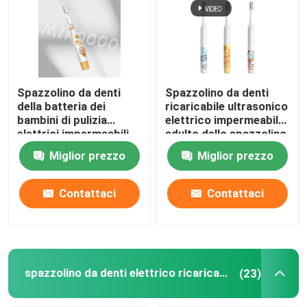
Spazzolino da denti
Spazzolino da denti
della batteria dei
ricaricabile ultrasonico
bambini di pulizia
elettrico impermeabile
elettrici impermeabili
adulto dello spazzolino
molli dello spazzolino
da denti IPX7
Miglior prezzo
Miglior prezzo
da denti IPX7
Contattaci
Contattaci
spazzolino da denti elettrico ricaricabile
(23)