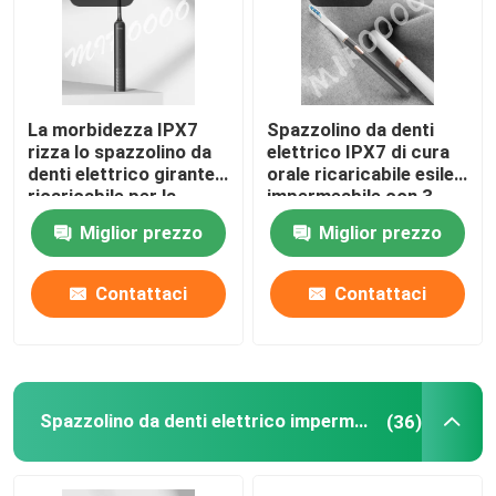
La morbidezza IPX7
Spazzolino da denti
rizza lo spazzolino da
elettrico IPX7 di cura
denti elettrico girante
orale ricaricabile esile
ricaricabile per la
impermeabile con 3
protezione della
modi
Miglior prezzo
Miglior prezzo
gomma
Contattaci
Contattaci
Spazzolino da denti elettrico impermeabile
(36)