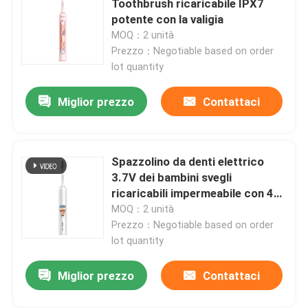
Toothbrush ricaricabile IPX7
potente con la valigia
MOQ：2 unità
Su di noi
Prezzo：Negotiable based on order
lot quantity
Visita alla fabbrica
Miglior prezzo
Contattaci
Controllo della qualità
Spazzolino da denti elettrico
Contattaci
3.7V dei bambini svegli
ricaricabili impermeabile con 4
modi
MOQ：2 unità
Chiedi un preventivo
Prezzo：Negotiable based on order
lot quantity
Spazzolino da denti elettrico di cura orale
Miglior prezzo
Contattaci
Spazzolino da denti elettrico impermeabile