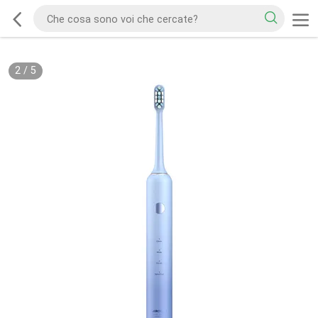
2
/
5