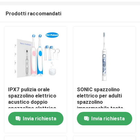
Prodotti raccomandati
IPX7 pulizia orale
SONIC spazzolino
spazzolino elettrico
elettrico per adulti
Casa.
acustico doppio
spazzolino
spazzolino elettrico
impermeabile testa
impermeabile
spazzolino elettrico
Invia richiesta
Invia richiesta
Prodotti
Video