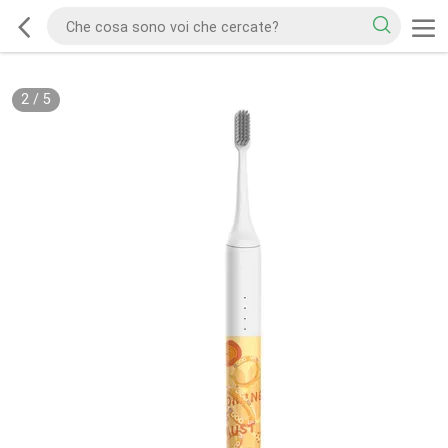
2
/
5