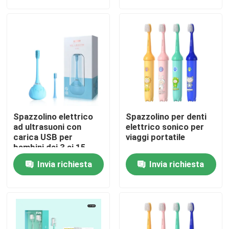
Su di noi
Visita alla fabbrica
Controllo della qualità
Spazzolino elettrico
Spazzolino per denti
Contattaci
ad ultrasuoni con
elettrico sonico per
carica USB per
viaggi portatile
bambini dai 3 ai 15
anni
Chiedi un preventivo
Invia richiesta
Invia richiesta
Spazzolino da denti elettrico di cura orale
Spazzolino da denti elettrico impermeabile