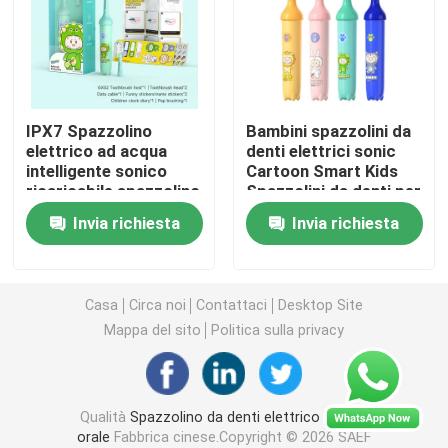
spazzolino da denti elettrico ricaricabile
Spazzolino da denti elettrico adulto
IPX7 Spazzolino
Bambini spazzolini da
elettrico ad acqua
denti elettrici sonic
intelligente sonico
Cartoon Smart Kids
Spazzolino da denti elettrico dei bambini
ricaricabile spazzolino
Spazzolini da denti per
automatico vibrante
bambini da 3 a 15 anni
Invia richiesta
Invia richiesta
Sonic Electric Toothbrush
Spazzolino da denti elettrico astuto
Casa
Circa noi
Contattaci
Desktop Site
Mappa del sito
Politica sulla privacy
Qualità
Spazzolino da denti elettrico di cura
orale
Fabbrica cinese.Copyright © 2026 SAEF