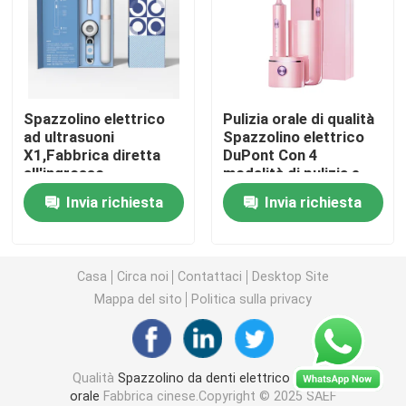
spazzolino da denti elettrico ricaricabile
Spazzolino da denti elettrico adulto
Spazzolino elettrico
Pulizia orale di qualità
ad ultrasuoni
Spazzolino elettrico
X1,Fabbrica diretta
DuPont Con 4
Spazzolino da denti elettrico dei bambini
all'ingrosso
modalità di pulizia e
Spazzolino elettrico
timer intelligente
Invia richiesta
Invia richiesta
ricaricabile per
Sonic Electric Toothbrush
sbiancamento dei
denti
Spazzolino da denti elettrico astuto
Casa
Circa noi
Contattaci
Desktop Site
Mappa del sito
Politica sulla privacy
Qualità
Spazzolino da denti elettrico di cura
orale
Fabbrica cinese.Copyright © 2025 SAEF