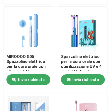
Su di noi
Visita alla fabbrica
Controllo della qualità
MIROOOO G05
Spazzolino elettrico
Contattaci
Spazzolino elettrico
per la cura orale con
per la cura orale con
sterilizzazione UV e 4
allarme del timer e
modalità di pulizia
ricarica wireless
Chiedi un preventivo
Invia richiesta
Invia richiesta
Spazzolino da denti elettrico di cura orale
Spazzolino da denti elettrico impermeabile