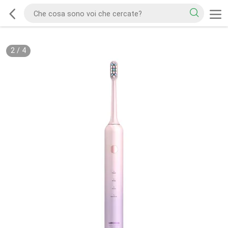
2
/
4