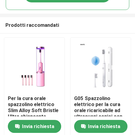
Prodotti raccomandati
Casa.
Per la cura orale
G05 Spazzolino
spazzolino elettrico
elettrico per la cura
Slim Alloy Soft Bristle
orale ricaricabile ad
Prodotti
Ultra sbiancante
ultrasuoni sonici con
spazzolino elettronico
allarme del timer
Invia richiesta
Invia richiesta
Video