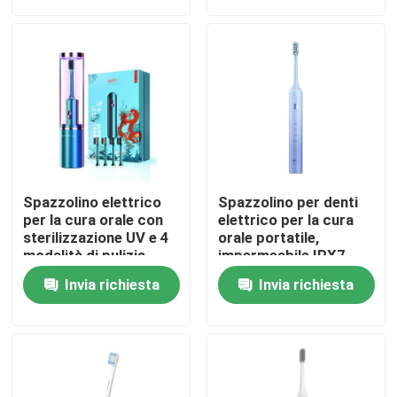
Su di noi
Visita alla fabbrica
Controllo della qualità
Spazzolino elettrico
Spazzolino per denti
Contattaci
per la cura orale con
elettrico per la cura
sterilizzazione UV e 4
orale portatile,
modalità di pulizia
impermeabile IPX7,
timer intelligente
Chiedi un preventivo
Invia richiesta
Invia richiesta
ricaricabile
Spazzolino da denti elettrico di cura orale
Spazzolino da denti elettrico impermeabile