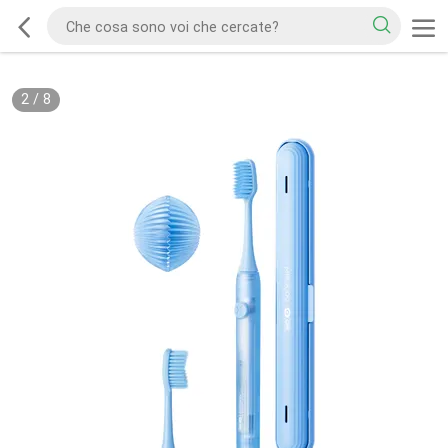
2
/
8