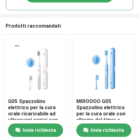
Prodotti raccomandati
Casa.
G05 Spazzolino
MIROOOO G05
elettrico per la cura
Spazzolino elettrico
orale ricaricabile ad
per la cura orale con
Prodotti
ultrasuoni sonici con
allarme del timer e
allarme del timer
ricarica wireless
Invia richiesta
Invia richiesta
Video