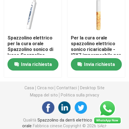
spazzolino da denti elettrico ricaricabile
Spazzolino da denti elettrico adulto
Spazzolino elettrico
Per la cura orale
per la cura orale
spazzolino elettrico
Spazzolino sonico di
sonico ricaricabile -
Spazzolino da denti elettrico dei bambini
lusso Spazzolino
IPX7 impermeabile per
sonico portatile
adulti e adolescenti
Invia richiesta
Invia richiesta
Spazzolino elettrico
Sonic Electric Toothbrush
sonico con timer
intelligente di 2 minuti
Spazzolino da denti elettrico astuto
Casa
Circa noi
Contattaci
Desktop Site
Mappa del sito
Politica sulla privacy
Qualità
Spazzolino da denti elettrico di cura
orale
Fabbrica cinese.Copyright © 2026 SAEF