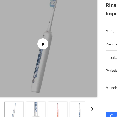
Rica
Impe
MOQ:
Prezzo
Imball
Period
Metodo
Ott