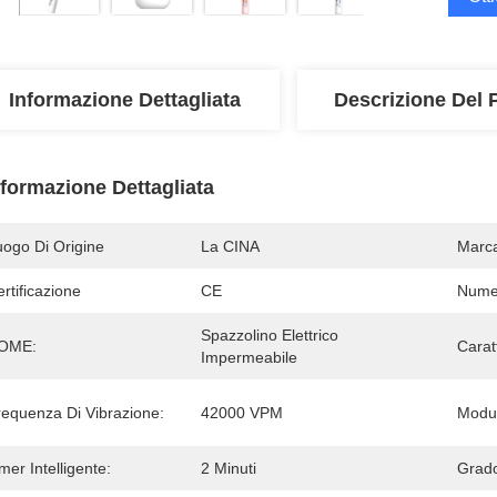
Informazione Dettagliata
Descrizione Del 
nformazione Dettagliata
uogo Di Origine
La CINA
Marc
rtificazione
CE
Numer
Spazzolino Elettrico 
OME:
Carat
Impermeabile
requenza Di Vibrazione:
42000 VPM
Modul
mer Intelligente:
2 Minuti
Grado