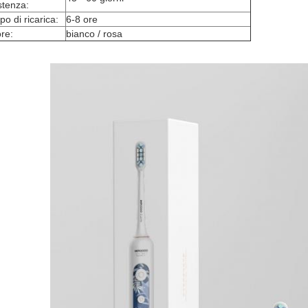
stenza:
o di ricarica:
6-8 ore
re:
bianco / rosa