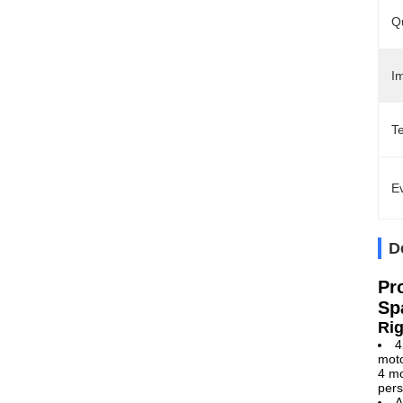
Q
Im
T
Ev
D
Pr
Sp
Rig
4
moto
4 mo
pers
A