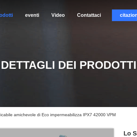
odotti
eventi
Video
Contattaci
citazio
DETTAGLI DEI PRODOTTI
caricabile amichevole di Eco impermeabilizza IPX7 42000 VPM
Lo S