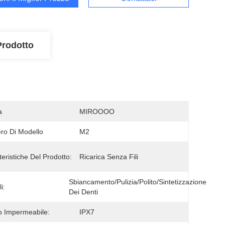
Prodotto
a
MIROOOO
o Di Modello
M2
teristiche Del Prodotto:
Ricarica Senza Fili
Sbiancamento/pulizia/polito/sintetizzazione 
i:
Dei Denti
 Impermeabile:
IPX7