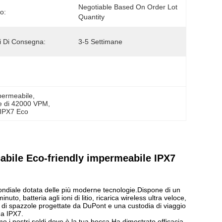
Negotiable Based On Order Lot 
o:
Quantity
 Di Consegna:
3-5 Settimane
mpermeabile
, 
ile di 42000 VPM
, 
i IPX7 Eco
icabile Eco-friendly impermeabile IPX7
ndiale dotata delle più moderne tecnologie.Dispone di un
to, batteria agli ioni di litio, ricarica wireless ultra veloce,
le di spazzole progettate da DuPont e una custodia di viaggio
ua IPX7.
mo i nostri soldi dove è la tua bocca.Ha dimostrato efficacia