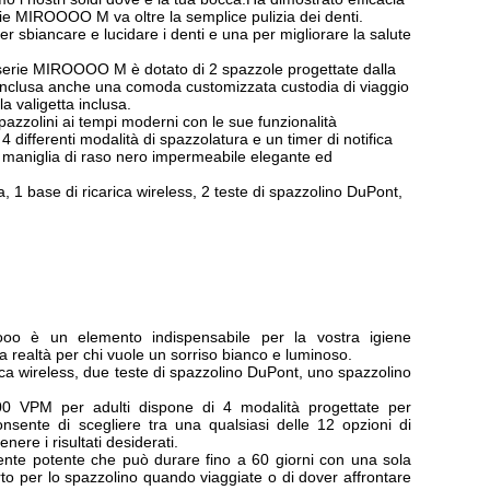
erie MIROOOO M va oltre la semplice pulizia dei denti.
 sbiancare e lucidare i denti e una per migliorare la salute
a serie MIROOOO M è dotato di 2 spazzole progettate dalla
i.Inclusa anche una comoda customizzata custodia di viaggio
a valigetta inclusa.
zzolini ai tempi moderni con le sue funzionalità
4 differenti modalità di spazzolatura e un timer di notifica
lla maniglia di raso nero impermeabile elegante ed
 1 base di ricarica wireless, 2 teste di spazzolino DuPont,
oooo è un elemento indispensabile per la vostra igiene
a realtà per chi vuole un sorriso bianco e luminoso.
rica wireless, due teste di spazzolino DuPont, uno spazzolino
.000 VPM per adulti dispone di 4 modalità progettate per
onsente di scegliere tra una qualsiasi delle 12 opzioni di
nere i risultati desiderati.
mente potente che può durare fino a 60 giorni con una sola
arto per lo spazzolino quando viaggiate o di dover affrontare