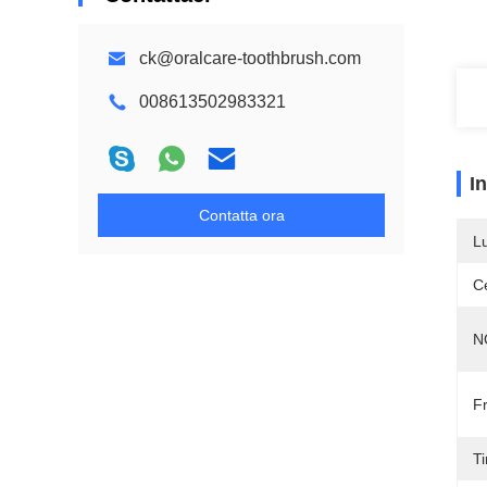
ck@oralcare-toothbrush.com
008613502983321
I
Contatta ora
L
Ce
N
F
Ti