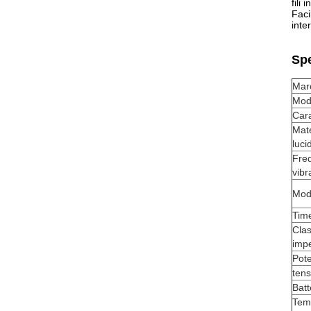
fili 
Faci
inte
Spe
Mar
Mode
Cara
Mate
luci
Fre
vibr
Moda
Time
Cla
imp
Pot
tens
Batt
Tem