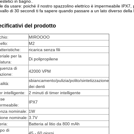
inestetici in bagno..
le da usare: poiché il nostro spazzolino elettrico è impermeabile IPX7, p
rvallo di 30 secondi ti fa sapere quando passare a un lato diverso della
cificativi del prodotto
chio:
MIROOOO
llo:
M2
tteristiche:
ricarica senza fili
riale per la
Di polipropilene
datura:
quenza di
42000 VPM
azione:
sbiancamento/pulizia/polito/sintetizzazione
lità:
dei denti
r intelligente:
2 minuti di timer intelligente
sse
IPX7
ermeabile:
enza nominale:
1W
ione nominale:
3.7V
eria:
Batteria al litio da 800 mAh
po di
45 - 60 giorni