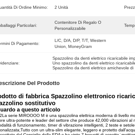
uantità Di Ordine Minimo:
2 Unità
Prezz
Contenitore Di Regalo O 
ballaggi Particolari:
Tempi
Personalizzabile
L/C, D/A, D/P, T/T, Western 
ermini Di Pagamento:
Union, MoneyGram
Spazzolino da denti elettrico ricaricabile i
idenziare:
Uno spazzolino da denti elettrico ricaricab
Spazzolino da denti elettrico amichevole d
escrizione Del Prodotto
odotto di fabbrica Spazzolino elettronico ricar
azzolino sostitutivo
uardo a questo articolo
2La serie MIROOOO M è una spazzolina elettrica moderna di livello mo
re ultra-potente e leader del settore che produce 42,000 vibrazioni al minu
dalità di funzionamento, timer di vibrazione intelligenti, 2 teste e seto
onalizzata;Tutto con un ultra-slim elegante, leggero e protetto dall'acq
ccettato dal Consiglio della FDA e ha vinto 7 brevetti di aspetto ̇ mettia