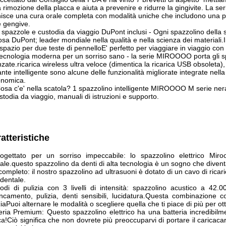
a rimozione della placca e aiuta a prevenire e ridurre la gingivite. La s
isce una cura orale completa con modalità uniche che includono una per
e gengive.
 spazzole e custodia da viaggio DuPont inclusi - Ogni spazzolino dell
sa DuPont; leader mondiale nella qualità e nella scienza dei material
spazio per due teste di pennelloE' perfetto per viaggiare in viaggio con l
ecnologia moderna per un sorriso sano - la serie MIROOOO porta gli spa
zate.ricarica wireless ultra veloce (dimentica la ricarica USB obsoleta), 
ante intelligente sono alcune delle funzionalità migliorate integrate ne
onomica.
osa c'e' nella scatola? 1 spazzolino intelligente MIROOOO M serie nera,
stodia da viaggio, manuali di istruzioni e supporto.
atteristiche
ogettato per un sorriso impeccabile: lo spazzolino elettrico Mir
ale.questo spazzolino da denti di alta tecnologia è un sogno che divent
completo: il nostro spazzolino ad ultrasuoni è dotato di un cavo di rica
rdentale.
di di pulizia con 3 livelli di intensità: spazzolino acustico a 42
ncamento, pulizia, denti sensibili, lucidatura.Questa combinazione c
ziaPuoi alternare le modalità o scegliere quella che ti piace di più per otte
eria Premium: Questo spazzolino elettrico ha una batteria incredibil
ca!Ciò significa che non dovrete più preoccuparvi di portare il caricac