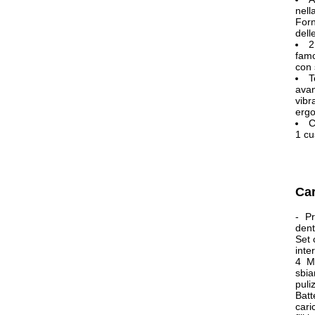
nell
Forn
dell
2
famo
con 
T
avan
vibr
erg
C
1 cu
Car
- Pr
dent
Set 
inte
4 Mo
sbia
puli
Batt
cari