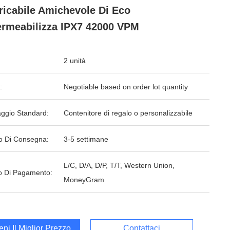
ricabile Amichevole Di Eco
rmeabilizza IPX7 42000 VPM
2 unità
:
Negotiable based on order lot quantity
aggio Standard:
Contenitore di regalo o personalizzabile
o Di Consegna:
3-5 settimane
L/C, D/A, D/P, T/T, Western Union,
 Di Pagamento:
MoneyGram
ieni Il Miglior Prezzo
Contattaci