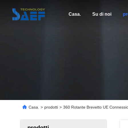
Casa.
Su di noi
pr
Casa.
>
prodotti
>
360 Rotante Brevetto UE Connessione
prodotti