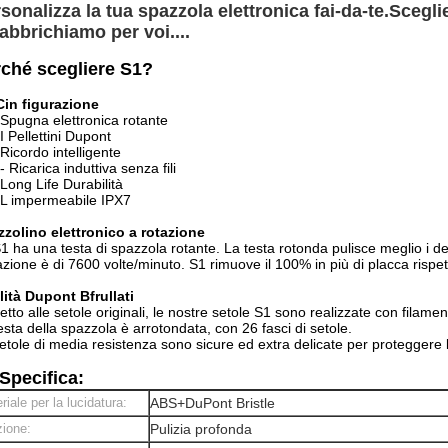
sonalizza la tua spazzola elettronica fai-da-te.
Sceglie
fabbrichiamo per voi....
ché scegliere S1?
C
in figurazione
Spugna elettronica rotante
I Pellettini Dupont
Ricordo intelligente
- Ricarica induttiva senza fili
Long Life Durabilità
L impermeabile IPX7
zolino elettronico a rotazione
1 ha una testa di spazzola rotante. La testa rotonda pulisce meglio i den
azione è di 7600 volte/minuto. S1 rimuove il 100% in più di placca risp
lità Dupont B
frullati
etto alle setole originali, le nostre setole S1 sono realizzate con filament
esta della spazzola è arrotondata, con 26 fasci di setole.
etole di media resistenza sono sicure ed extra delicate per proteggere
Specifica
:
riale per la lucidatura:
ABS+DuPont Bristle
ione:
Pulizia profonda