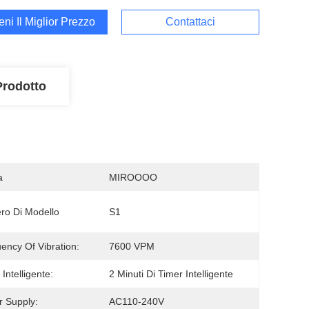
ieni Il Miglior Prezzo
Contattaci
Prodotto
a
MIROOOO
o Di Modello
S1
ency Of Vibration:
7600 VPM
Intelligente:
2 Minuti Di Timer Intelligente
 Supply:
AC110-240V