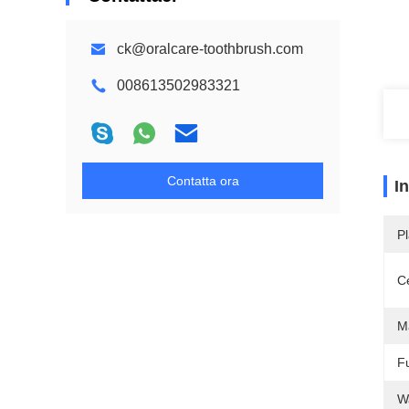
ck@oralcare-toothbrush.com
008613502983321
Contatta ora
I
Pl
Ce
Ma
F
W