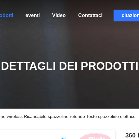
odotti
eventi
Video
Contattaci
citazio
DETTAGLI DEI PRODOTTI
 wireless Ricaricabile spazzolino rotondo Teste spazzolino elettrico
360 