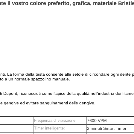
te il vostro colore preferito, grafica, materiale Bristl
ti. La forma della testa consente alle setole di circondare ogni dente p
etto a un normale spazzolino manuale.
i Dupont, riconosciuti come l'apice della qualità nell'industria dei filamen
 le gengive ed evitare sanguinamenti delle gengive.
Frequenza di vibrazione:
7600 VPM
Timer intelligente:
2 minuti Smart Timer