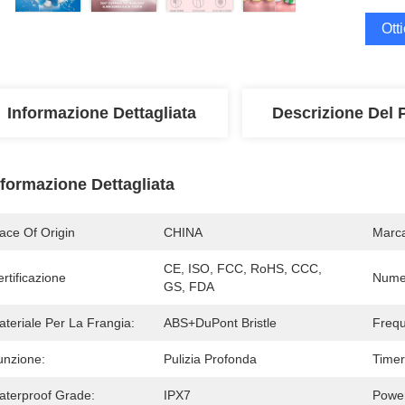
Ott
Informazione Dettagliata
Descrizione Del 
nformazione Dettagliata
ace Of Origin
CHINA
Marc
CE, ISO, FCC, RoHS, CCC, 
rtificazione
Numer
GS, FDA
teriale Per La Frangia:
ABS+DuPont Bristle
Frequ
unzione:
Pulizia Profonda
Timer 
aterproof Grade:
IPX7
Power