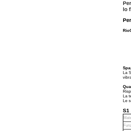
Per
lo 
Per
R
io
Spaz
La S
vibr
Qua
Risp
La t
Le s
S1 
Mate
Funz