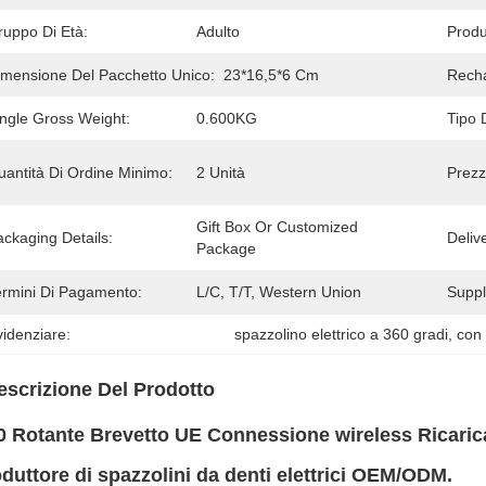
ruppo Di Età:
Adulto
Produ
imensione Del Pacchetto Unico:
23*16,5*6 Cm
Recha
ingle Gross Weight:
0.600KG
Tipo 
uantità Di Ordine Minimo:
2 Unità
Prezz
Gift Box Or Customized 
ckaging Details:
Deliv
Package
ermini Di Pagamento:
L/C, T/T, Western Union
Supply
idenziare:
spazzolino elettrico a 360 gradi
, 
con
escrizione Del Prodotto
0 Rotante Brevetto UE Connessione wireless Ricarica
duttore di spazzolini da denti elettrici OEM/ODM.