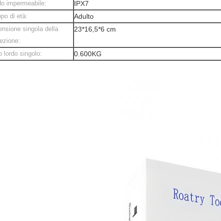
o impermeabile:
IPX7
po di età:
Adulto
nsione singola della
23*16,5*6 cm
ezione:
 lordo singolo:
0.600KG