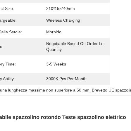
ct Size:
210*155*40mm
rgeable:
Wireless Charging
Della Setola:
Morbido
Negotiable Based On Order Lot 
o:
Quantity
ery Time:
3-5 Weeks
 Ability:
3000K Pcs Per Month
 una lunghezza massima non superiore a 50 mm
, 
Brevetto UE spazzoli
bile spazzolino rotondo Teste spazzolino elettrico