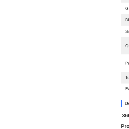
G
D
S
Q
Pa
T
Ev
D
36
Pro