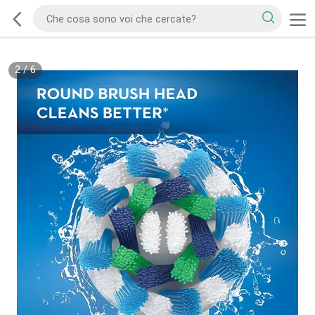
2
/
6