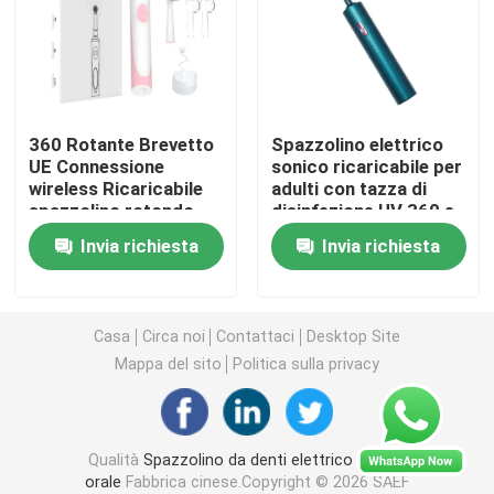
spazzolino da denti elettrico ricaricabile
Spazzolino da denti elettrico adulto
360 Rotante Brevetto
Spazzolino elettrico
UE Connessione
sonico ricaricabile per
wireless Ricaricabile
adulti con tazza di
Spazzolino da denti elettrico dei bambini
spazzolino rotondo
disinfezione UV 360 e
Teste spazzolino
4 modalità
Invia richiesta
Invia richiesta
elettrico
Sonic Electric Toothbrush
Spazzolino da denti elettrico astuto
Casa
Circa noi
Contattaci
Desktop Site
Mappa del sito
Politica sulla privacy
Qualità
Spazzolino da denti elettrico di cura
orale
Fabbrica cinese.Copyright © 2026 SAEF