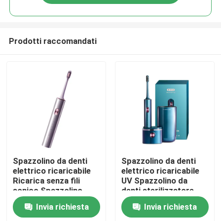
Prodotti raccomandati
Casa.
Spazzolino da denti
Spazzolino da denti
elettrico ricaricabile
elettrico ricaricabile
Ricarica senza fili
UV Spazzolino da
Prodotti
sonico Spazzolino
denti sterilizzatore
impermeabile elettrico
Spazzolino da denti
Invia richiesta
Invia richiesta
Video