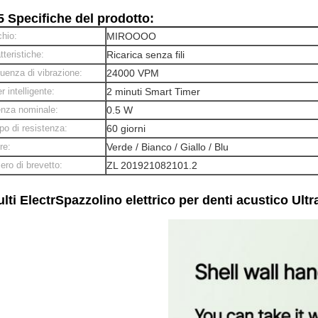
 Specifiche del prodotto:
hio:
MIROOOO
tteristiche:
Ricarica senza fili
uenza di vibrazione:
24000 VPM
r intelligente:
2 minuti Smart Timer
nza nominale:
0.5 W
o di resistenza:
60 giorni
re:
Verde / Bianco / Giallo / Blu
ro di brevetto:
ZL 201921082101.2
lti Electr
Spazzolino elettrico per denti acustico Ultr