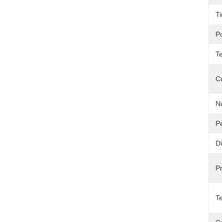
Ti
P
T
C
N
Pe
D
P
T