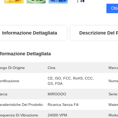
Ott
Informazione Dettagliata
Descrizione Del 
nformazione Dettagliata
uogo Di Origine
Cina
Marc
CE, ISO, FCC, RoHS, CCC, 
rtificazione
Numer
GS, FDA
arca:
MIROOOO
Serie
ratteristiche Del Prodotto:
Ricarica Senza Fili
Mater
requenza Di Vibrazione:
24000 VPM
Modul