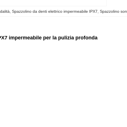
dalità
, 
Spazzolino da denti elettrico impermeabile IPX7
, 
Spazzolino soni
IPX7 impermeabile per la pulizia profonda