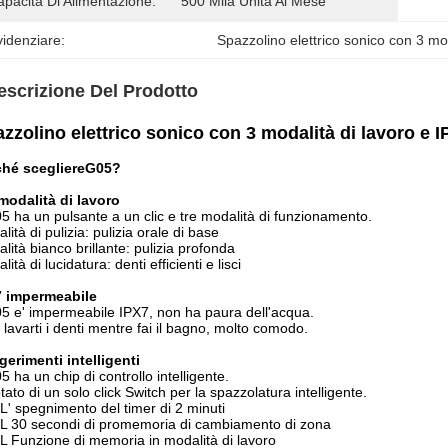
pacità Di Alimentazione:
500 Mila Unità Al Mese
idenziare:
Spazzolino elettrico sonico con 3 mo
escrizione Del Prodotto
zzolino elettrico sonico con 3 modalità di lavoro e 
ché scegliere
G
05?
modalità di lavoro
05 ha un pulsante a un clic e tre modalità di funzionamento.
lità di pulizia: pulizia orale di base
lità bianco brillante: pulizia profonda
lità di lucidatura: denti efficienti e lisci
7 impermeabile
05 e' impermeabile IPX7, non ha paura dell'acqua.
 lavarti i denti mentre fai il bagno, molto comodo.
erimenti intelligenti
05 ha un chip di controllo intelligente.
tato di un solo click Switch per la spazzolatura intelligente.
L' spegnimento del timer di 2 minuti
L 30 secondi di promemoria di cambiamento di zona
L Funzione di memoria in modalità di lavoro