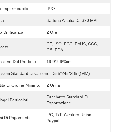
 Impermeabile:
IPX7
ia:
Batteria Al Litio Da 320 MAh
 Di Ricarica:
2 Ore
CE, ISO, FCC, RoHS, CCC, 
icato:
GS, FDA
sione Del Prodotto:
19.9*2.9*3cm
sioni Standard Di Cartone:
355*245*285 ((MM)
ità Di Ordine Minimo:
2 Unità
Pacchetto Standard Di 
aggi Particolari:
Esportazione
L/C, T/T, Western Union, 
ni Di Pagamento:
Paypal