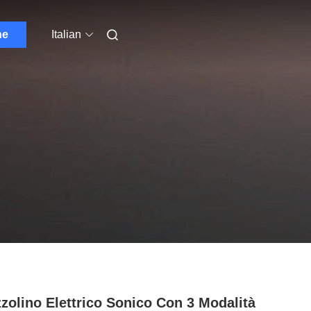
ne
Italian
zolino Elettrico Sonico Con 3 Modalità