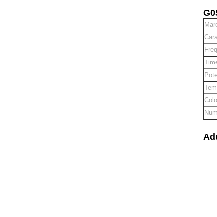
G05
Marc
Cara
Freq
Time
Pote
Temp
Colo
Nume
Adu