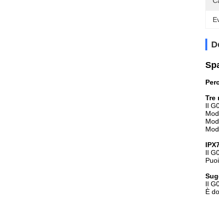
Ca
Ev
D
Spa
Per
Tre 
Il G
Moda
Moda
Moda
IPX
Il G
Puoi
Sugg
Il G
È do