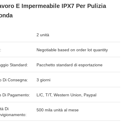
avoro E Impermeabile IPX7 Per Pulizia
onda
2 unità
:
Negotiable based on order lot quantity
aggio Standard:
Pacchetto standard di esportazione
o Di Consegna:
3 giorni
 Di Pagamento:
L/C, T/T, Western Union, Paypal
tà Di
500 mila unità al mese
vigionamento: