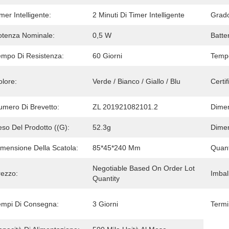
mer Intelligente:
2 Minuti Di Timer Intelligente
Grado
otenza Nominale:
0,5 W
Batter
empo Di Resistenza:
60 Giorni
Tempo
olore:
Verde / Bianco / Giallo / Blu
Certif
umero Di Brevetto:
ZL 201921082101.2
Dimen
so Del Prodotto ((g):
52.3g
Dimen
imensione Della Scatola:
85*45*240 Mm
Quant
Negotiable Based On Order Lot 
rezzo:
Imball
Quantity
empi Di Consegna:
3 Giorni
Termi