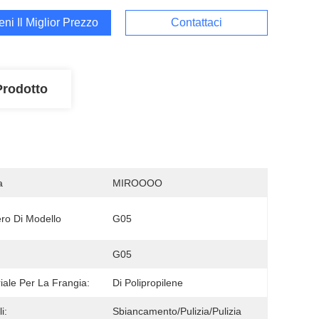
ieni Il Miglior Prezzo
Contattaci
Prodotto
a
MIROOOO
o Di Modello
G05
:
G05
iale Per La Frangia:
Di Polipropilene
i:
Sbiancamento/pulizia/pulizia