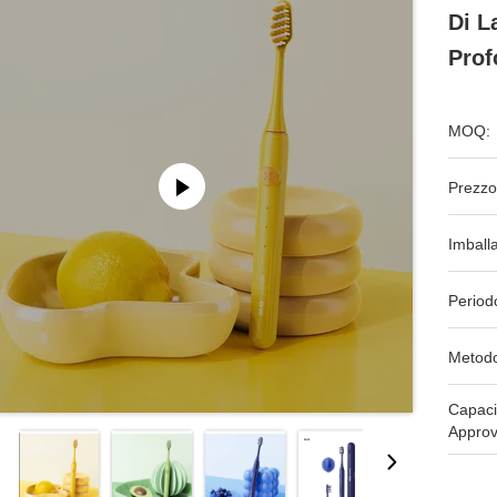
Di L
Prof
MOQ:
Prezzo
Imball
Period
Metodo
Capaci
Approv