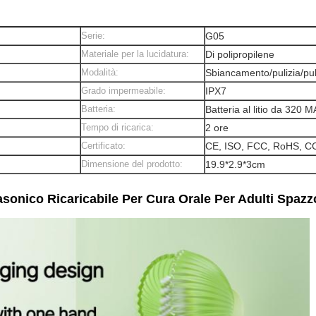
Serie:
G05
Materiale per la lucidatura:
Di polipropilene
Modalità:
Sbiancamento/pulizia/pul
Grado impermeabile:
IPX7
Batteria:
Batteria al litio da 320 
Tempo di ricarica:
2 ore
Certificato:
CE, ISO, FCC, RoHS, C
Dimensione del prodotto:
19.9*2.9*3cm
asonico Ricaricabile Per Cura Orale Per Adulti Spazzo