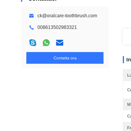
ck@oralcare-toothbrush.com
008613502983321
Contatta ora
I
L
Ce
M
Ca
F