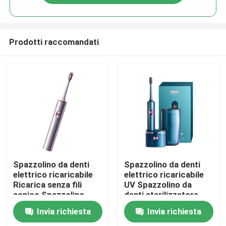
Prodotti raccomandati
Casa.
Spazzolino da denti
Spazzolino da denti
elettrico ricaricabile
elettrico ricaricabile
Ricarica senza fili
UV Spazzolino da
Prodotti
sonico Spazzolino
denti sterilizzatore
impermeabile elettrico
Spazzolino da denti
Invia richiesta
Invia richiesta
Video