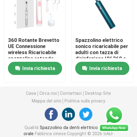
spazzolino da denti elettrico ricaricabile
Spazzolino da denti elettrico adulto
360 Rotante Brevetto
Spazzolino elettrico
UE Connessione
sonico ricaricabile per
wireless Ricaricabile
adulti con tazza di
Spazzolino da denti elettrico dei bambini
spazzolino rotondo
disinfezione UV 360 e
Teste spazzolino
4 modalità
Invia richiesta
Invia richiesta
elettrico
Sonic Electric Toothbrush
Spazzolino da denti elettrico astuto
Casa
Circa noi
Contattaci
Desktop Site
Mappa del sito
Politica sulla privacy
Qualità
Spazzolino da denti elettrico di cura
orale
Fabbrica cinese.Copyright © 2026 SAEF