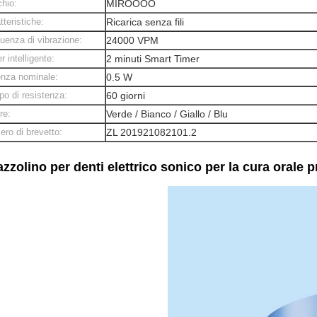
hio:
MIROOOO
tteristiche:
Ricarica senza fili
uenza di vibrazione:
24000 VPM
r intelligente:
2 minuti Smart Timer
nza nominale:
0.5 W
o di resistenza:
60 giorni
re:
Verde / Bianco / Giallo / Blu
ro di brevetto:
ZL 201921082101.2
zzolino per denti elettrico sonico per la cura orale 