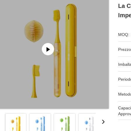
La C
Impe
MOQ:
Prezzo
Imball
Period
Metodo
Capaci
Approv