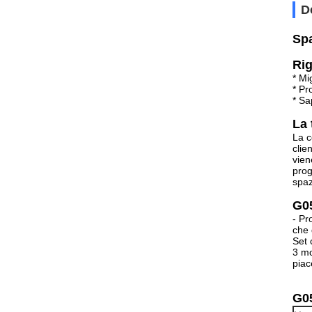
D
Spa
Rig
* Mi
* Pr
* Sa
La 
La c
clie
vien
prog
spaz
G05
- Pr
che 
Set 
3 mo
piac
G05