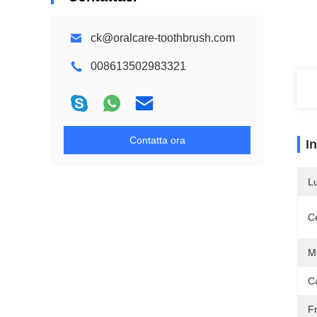
ck@oralcare-toothbrush.com
008613502983321
Contatta ora
I
L
Ce
M
Ca
F