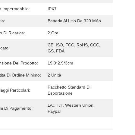
 Impermeabile:
IPX7
ia:
Batteria Al Litio Da 320 MAh
 Di Ricarica:
2 Ore
CE, ISO, FCC, RoHS, CCC, 
icato:
GS, FDA
sione Del Prodotto:
19.9*2.9*3cm
ità Di Ordine Minimo:
2 Unità
Pacchetto Standard Di 
aggi Particolari:
Esportazione
L/C, T/T, Western Union, 
ni Di Pagamento:
Paypal