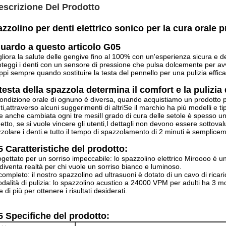
escrizione Del Prodotto
zzolino per denti elettrico sonico per la cura orale 
uardo a questo articolo G05
gliora la salute delle gengive fino al 100% con un'esperienza sicura e 
oteggi i denti con un sensore di pressione che pulsa dolcemente per avv
ppi sempre quando sostituire la testa del pennello per una pulizia effica
testa della spazzola determina il comfort e la pulizia
ondizione orale di ognuno è diversa, quando acquistiamo un prodotto pe
nti,attraverso alcuni suggerimenti di altriSe il marchio ha più modelli e t
e anche cambiata ogni tre mesiIl grado di cura delle setole è spesso u
etto, se si vuole vincere gli utenti,I dettagli non devono essere sottova
zolare i denti.e tutto il tempo di spazzolamento di 2 minuti è semplic
 Caratteristiche del prodotto:
ogettato per un sorriso impeccabile: lo spazzolino elettrico Miroooo è u
diventa realtà per chi vuole un sorriso bianco e luminoso.
completo: il nostro spazzolino ad ultrasuoni è dotato di un cavo di ricar
dalità di pulizia: lo spazzolino acustico a 24000 VPM per adulti ha 3 moda
e di più per ottenere i risultati desiderati.
 Specifiche del prodotto: