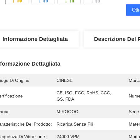
Ott
Informazione Dettagliata
Descrizione Del 
nformazione Dettagliata
uogo Di Origine
CINESE
Marc
CE, ISO, FCC, RoHS, CCC, 
rtificazione
Numer
GS, FDA
arca:
MIROOOO
Serie
ratteristiche Del Prodotto:
Ricarica Senza Fili
Mater
requenza Di Vibrazione:
24000 VPM
Modul