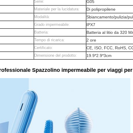
Serie:
G05
Materiale per la lucidatura:
Di polipropilene
Modalità:
Sbiancamento/pulizia/pul
Grado impermeabile:
IPX7
Batteria:
Batteria al litio da 320 
Tempo di ricarica:
2 ore
Certificato:
CE, ISO, FCC, RoHS, C
Dimensione del prodotto:
19.9*2.9*3cm
professionale Spazzolino impermeabile per viaggi per