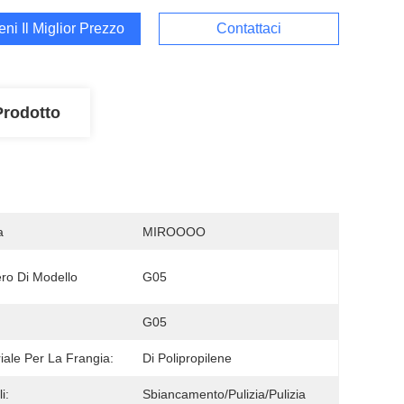
ieni Il Miglior Prezzo
Contattaci
Prodotto
a
MIROOOO
o Di Modello
G05
:
G05
iale Per La Frangia:
Di Polipropilene
i:
Sbiancamento/pulizia/pulizia