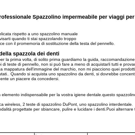
professionale Spazzolino impermeabile per viaggi per
delicata rispetto a uno spazzolino manuale
isarti quando ti stai spazzolando troppo
ce con il promemoria di sostituzione della testa del pennello.
 della spazzola dei denti
r la prima volta, di solito prima guardiamo la guida, raccomandazione 
ipi di teste di pennello, non si può fare a meno di acquistarli tutti e prov
na mappatura dell'immagine del marchio, non mi piacciono quei prodotti
lutati.. Quando si acquista uno spazzolino da denti, si dovrebbe concentr
emente un piacere da concedersi.
n elemento indispensabile per la vostra igiene dentale.questo spazzolin
ica wireless, 2 teste di spazzolino DuPont, uno spazzolino interdentale.
lità progettate per sbiancare, pulire e lucidare i denti.Puoi alternare t