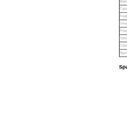
Marc
Cara
Freq
Time
Pote
Temp
Colo
Nume
Spa