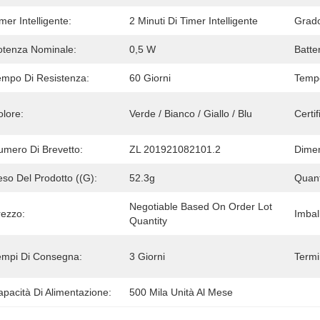
mer Intelligente:
2 Minuti Di Timer Intelligente
Grado
otenza Nominale:
0,5 W
Batter
empo Di Resistenza:
60 Giorni
Tempo
olore:
Verde / Bianco / Giallo / Blu
Certif
umero Di Brevetto:
ZL 201921082101.2
Dimen
so Del Prodotto ((g):
52.3g
Quant
Negotiable Based On Order Lot 
rezzo:
Imball
Quantity
empi Di Consegna:
3 Giorni
Termi
pacità Di Alimentazione:
500 Mila Unità Al Mese