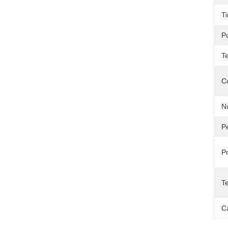
Ti
P
T
C
N
Pe
P
T
Ca