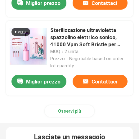
Miglior prezzo
Contattaci
Sterilizzazione ultravioletta
spazzolino elettrico sonico,
41000 Vpm Soft Bristle per
adulti con pulizia UV
MOQ：2 unità
Prezzo：Negotiable based on order
lot quantity
Miglior prezzo
Contattaci
Osservi più
Lasciate un messaggio