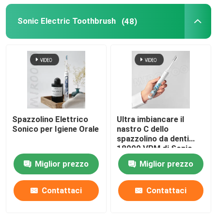
Sonic Electric Toothbrush
(48)
Spazzolino Elettrico
Ultra imbiancare il
Sonico per Igiene Orale
nastro C dello
spazzolino da denti
18000 VPM di Sonic
Electric che incarica di
Miglior prezzo
Miglior prezzo
3 modi
Contattaci
Contattaci