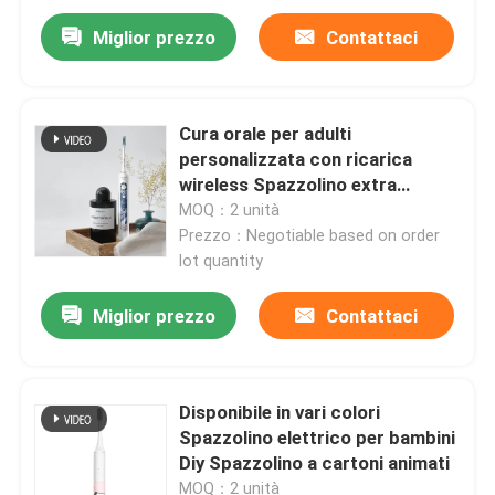
Miglior prezzo
Contattaci
Cura orale per adulti
personalizzata con ricarica
wireless Spazzolino extra
morbido per denti sensibili
MOQ：2 unità
Prezzo：Negotiable based on order
lot quantity
Miglior prezzo
Contattaci
Disponibile in vari colori
Spazzolino elettrico per bambini
Diy Spazzolino a cartoni animati
MOQ：2 unità