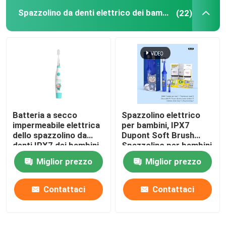
Spazzolino da denti elettrico dei bambini
(22)
Batteria a secco
Spazzolino elettrico
impermeabile elettrica
per bambini, IPX7
dello spazzolino da
Dupont Soft Brush
denti IPX7 dei bambini
Spazzolino per bambini
della spazzola molle
Miglior prezzo
Miglior prezzo
Contattaci
Contattaci