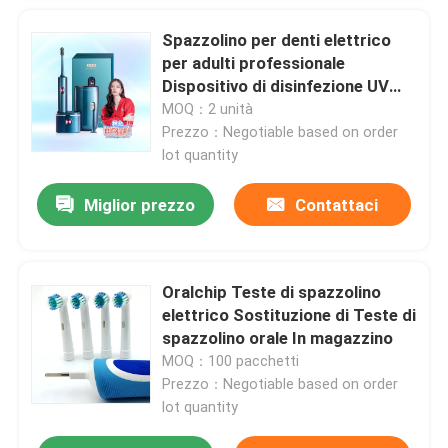
Spazzolino per denti elettrico
spazzolino da denti elettrico ricaricabile
per adulti professionale
Dispositivo di disinfezione UV
personalizzabile con 4 modalità
MOQ：2 unità
Spazzolino da denti elettrico adulto
di pulizia e timer intelligente
Prezzo：Negotiable based on order
lot quantity
Spazzolino da denti elettrico dei bambini
Miglior prezzo
Contattaci
Sonic Electric Toothbrush
Oralchip Teste di spazzolino
Spazzolino da denti elettrico astuto
elettrico Sostituzione di Teste di
spazzolino orale In magazzino
MOQ：100 pacchetti
Prezzo：Negotiable based on order
lot quantity