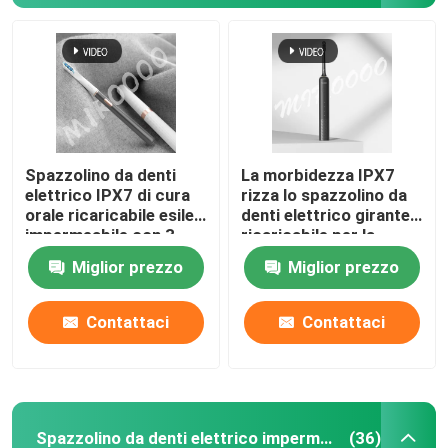
Spazzolino da denti
La morbidezza IPX7
elettrico IPX7 di cura
rizza lo spazzolino da
orale ricaricabile esile
denti elettrico girante
impermeabile con 3
ricaricabile per la
modi
protezione della
Miglior prezzo
Miglior prezzo
gomma
Contattaci
Contattaci
Spazzolino da denti elettrico impermeabile
(36)