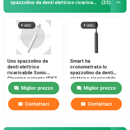
spazzolino da denti elettrico ricaricabile
(23)
Uno spazzolino da
Smart ha
denti elettrico
cronometrato lo
ricaricabile Sonic
spazzolino da denti
Cleaning potente IPX7
elettrico ricaricabile
di 4 modi impermeabile
Sonic Wireless
Miglior prezzo
Miglior prezzo
Charging Waterproof
Contattaci
Contattaci