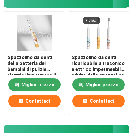
Spazzolino da denti
Spazzolino da denti
della batteria dei
ricaricabile ultrasonico
bambini di pulizia
elettrico impermeabile
elettrici impermeabili
adulto dello spazzolino
molli dello spazzolino
da denti IPX7
Miglior prezzo
Miglior prezzo
da denti IPX7
Contattaci
Contattaci