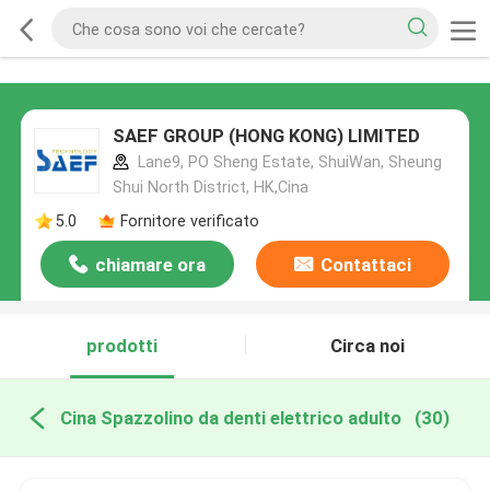
SAEF GROUP (HONG KONG) LIMITED
Lane9, PO Sheng Estate, ShuiWan, Sheung
Shui North District, HK,Cina
5.0
Fornitore verificato
chiamare ora
Contattaci
prodotti
Circa noi
Cina Spazzolino da denti elettrico adulto
(30)