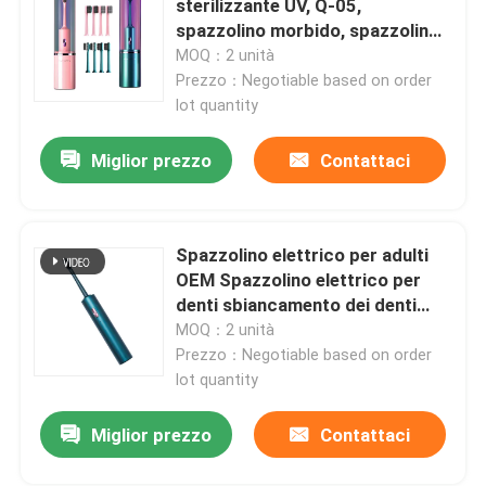
sterilizzante UV, Q-05,
spazzolino morbido, spazzolino
elettrico automatico per adulti
MOQ：2 unità
Su di noi
Prezzo：Negotiable based on order
lot quantity
Visita alla fabbrica
Miglior prezzo
Contattaci
Controllo della qualità
Spazzolino elettrico per adulti
Contattaci
OEM Spazzolino elettrico per
denti sbiancamento dei denti
con funzione di disinfezione
MOQ：2 unità
Chiedi un preventivo
Prezzo：Negotiable based on order
lot quantity
Spazzolino da denti elettrico di cura orale
Miglior prezzo
Contattaci
Spazzolino da denti elettrico impermeabile