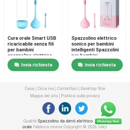
spazzolino da denti elettrico ricaricabile
Spazzolino da denti elettrico adulto
Cura orale Smart USB
Spazzolino elettrico
ricaricabile senza fili
sonico per bambini
per bambini
intelligenti Spazzolini
Spazzolino da denti elettrico dei bambini
spazzolino elettrico
per bambini
con timer intelligente
impermeabili
Invia richiesta
Invia richiesta
Spazzolino elettrico
Sonic Electric Toothbrush
Spazzolino da denti elettrico astuto
Casa
Circa noi
Contattaci
Desktop Site
Mappa del sito
Politica sulla privacy
Qualità
Spazzolino da denti elettrico di cura
orale
Fabbrica cinese.Copyright © 2026 SAEF