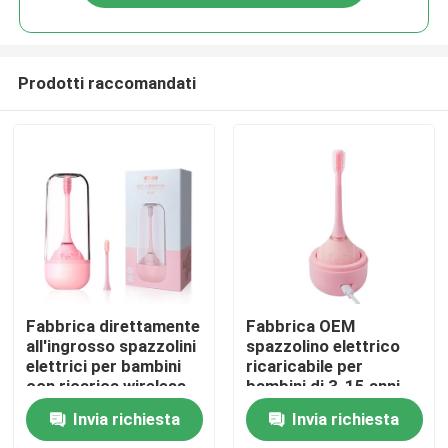
Prodotti raccomandati
Casa.
Fabbrica direttamente
Fabbrica OEM
all'ingrosso spazzolini
spazzolino elettrico
elettrici per bambini
ricaricabile per
Prodotti
con ricarica wireless
bambini di 3-15 anni
con silicone circolare
Invia richiesta
Invia richiesta
Video