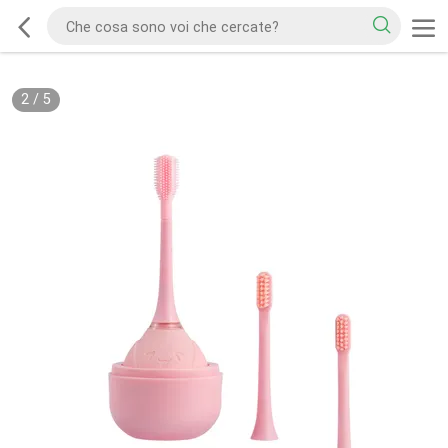
2
/
5