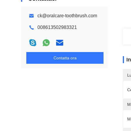
ck@oralcare-toothbrush.com
008613502983321
Contatta ora
I
L
Ce
Ma
M