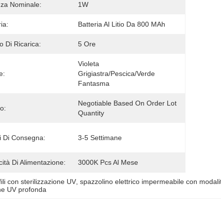
za Nominale:
1W
ia:
Batteria Al Litio Da 800 MAh
 Di Ricarica:
5 Ore
Violeta 
e:
Grigiastra/Pescica/verde 
Fantasma
Negotiable Based On Order Lot 
o:
Quantity
 Di Consegna:
3-5 Settimane
ità Di Alimentazione:
3000K Pcs Al Mese
ili con sterilizzazione UV
, 
spazzolino elettrico impermeabile con modalit
one UV profonda