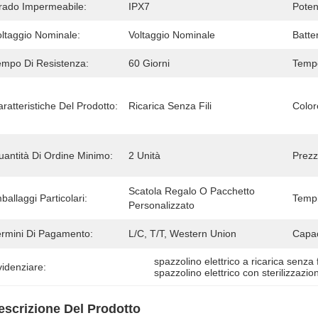
rado Impermeabile:
IPX7
Poten
oltaggio Nominale:
Voltaggio Nominale
Batter
empo Di Resistenza:
60 Giorni
Tempo
ratteristiche Del Prodotto:
Ricarica Senza Fili
Color
uantità Di Ordine Minimo:
2 Unità
Prezz
Scatola Regalo O Pacchetto 
ballaggi Particolari:
Tempi
Personalizzato
ermini Di Pagamento:
L/C, T/T, Western Union
Capac
spazzolino elettrico a ricarica senza f
idenziare:
spazzolino elettrico con sterilizzazi
escrizione Del Prodotto