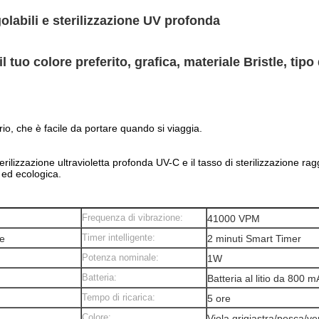
golabili e sterilizzazione UV profonda
il tuo colore preferito, grafica, materiale Bristle, tipo
torio, che è facile da portare quando si viaggia.
terilizzazione ultravioletta profonda UV-C e il tasso di sterilizzazione ra
 ed ecologica.
Frequenza di vibrazione:
41000 VPM
Timer intelligente:
ne
2 minuti Smart Timer
Potenza nominale:
1W
Batteria:
Batteria al litio da 800 
Tempo di ricarica:
5 ore
Colore:
Viola grigiastra/pesca/v