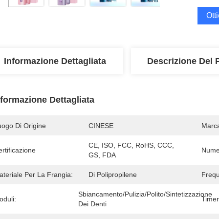
Ott
Informazione Dettagliata
Descrizione Del 
nformazione Dettagliata
uogo Di Origine
CINESE
Marc
CE, ISO, FCC, RoHS, CCC, 
rtificazione
Numer
GS, FDA
teriale Per La Frangia:
Di Polipropilene
Frequ
Sbiancamento/pulizia/polito/sintetizzazione 
oduli:
Timer 
Dei Denti