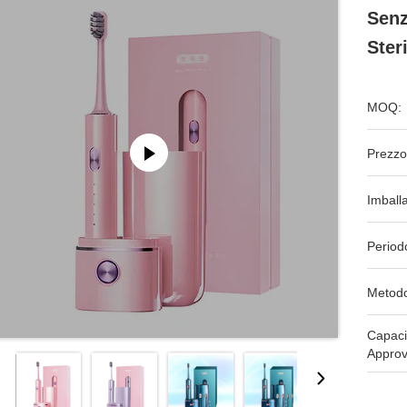
Senz
Ster
MOQ:
Prezzo
Imball
Period
Metodo
Capaci
Approv