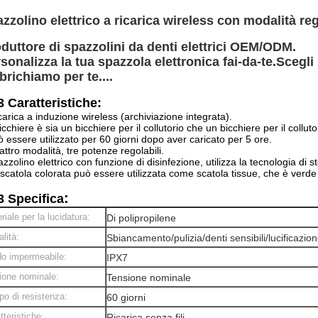
zzolino elettrico a ricarica wireless con modalità re
duttore di spazzolini da denti elettrici OEM/ODM.
sonalizza la tua spazzola elettronica fai-da-te.
Scegli 
brichiamo per te....
 Caratteristiche:
icarica a induzione wireless (archiviazione integrata).
bicchiere è sia un bicchiere per il collutorio che un bicchiere per il collu
 essere utilizzato per 60 giorni dopo aver caricato per 5 ore.
ttro modalità, tre potenze regolabili.
zzolino elettrico con funzione di disinfezione, utilizza la tecnologia di s
scatola colorata può essere utilizzata come scatola tissue, che è verde
:
 Specifica
riale per la lucidatura:
Di polipropilene
lità:
Sbiancamento/pulizia/denti sensibili/lucificazio
o impermeabile:
IPX7
ione nominale:
Tensione nominale
o di resistenza:
60 giorni
tteristiche:
Ricarica senza fili