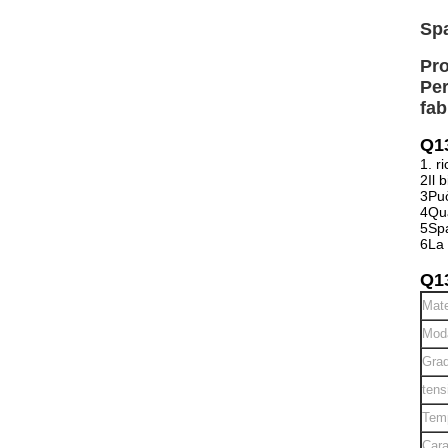
Spa
Pro
Per
fab
Q13
1. r
2Il 
3Può
4Qua
5Spa
6La 
Q13
Mate
Moda
Grad
tens
Temp
Cara