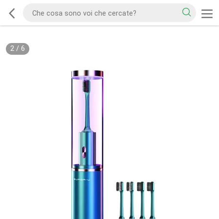
2
/
6