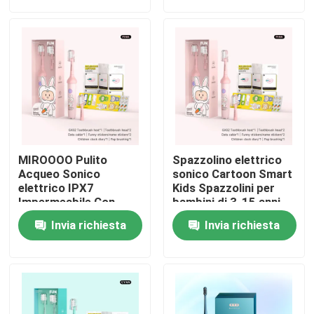
Su di noi
Visita alla fabbrica
Controllo della qualità
MIROOOO Pulito
Spazzolino elettrico
Contattaci
Acqueo Sonico
sonico Cartoon Smart
elettrico IPX7
Kids Spazzolini per
Impermeabile Con
bambini di 3-15 anni
Timer Intelligente
Chiedi un preventivo
Invia richiesta
Invia richiesta
Spazzolino da denti elettrico di cura orale
Spazzolino da denti elettrico impermeabile