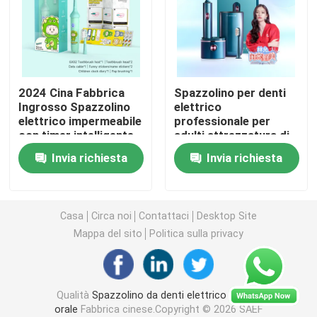
spazzolino da denti elettrico ricaricabile
Spazzolino da denti elettrico adulto
2024 Cina Fabbrica
Spazzolino per denti
Ingrosso Spazzolino
elettrico
elettrico impermeabile
professionale per
Spazzolino da denti elettrico dei bambini
con timer intelligente
adulti attrezzatura di
disinfezione UV
Invia richiesta
Invia richiesta
personalizzabile e
Sonic Electric Toothbrush
custodia da viaggio
Spazzolino da denti elettrico astuto
Casa
Circa noi
Contattaci
Desktop Site
Mappa del sito
Politica sulla privacy
Qualità
Spazzolino da denti elettrico di cura
orale
Fabbrica cinese.Copyright © 2026 SAEF