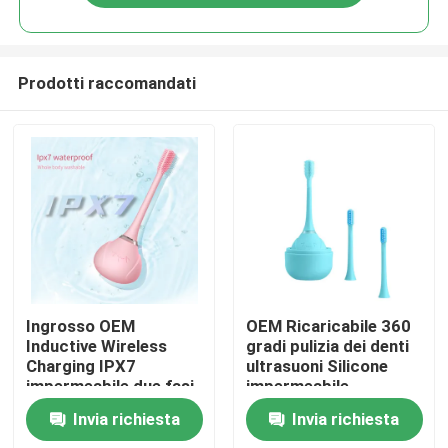
Prodotti raccomandati
Casa.
Ingrosso OEM
OEM Ricaricabile 360
Inductive Wireless
gradi pulizia dei denti
Charging IPX7
ultrasuoni Silicone
Prodotti
impermeabile due fasi
impermeabile
spazzola testa
spazzolino elettrico
Invia richiesta
Invia richiesta
spazzolino elettrico
Video