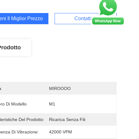
ieni Il Miglior Prezzo
Contattaci
Prodotto
a
MIROOOO
o Di Modello
M1
teristiche Del Prodotto:
Ricarica Senza Fili
enza Di Vibrazione:
42000 VPM