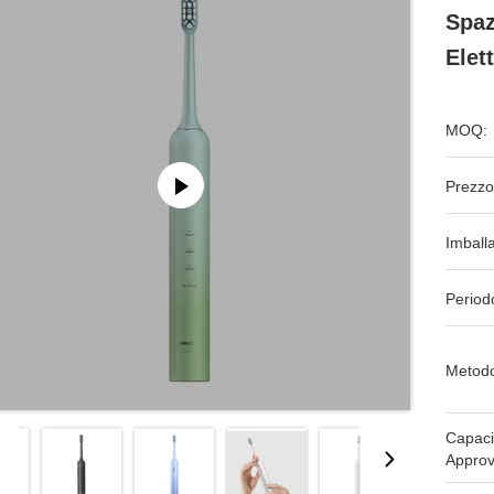
Spaz
Elet
MOQ:
Prezzo
Imball
Period
Metodo
Capaci
Approv