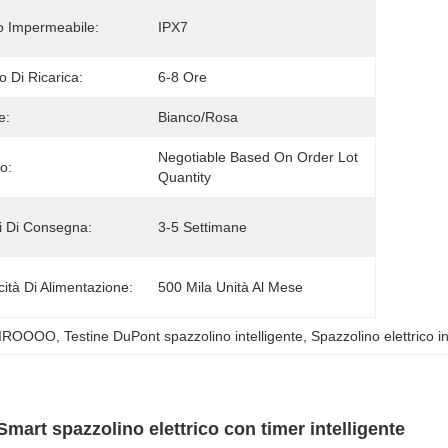
 Impermeabile:
IPX7
 Di Ricarica:
6-8 Ore
e:
Bianco/rosa
Negotiable Based On Order Lot 
o:
Quantity
 Di Consegna:
3-5 Settimane
ità Di Alimentazione:
500 Mila Unità Al Mese
 MIROOOO
, 
Testine DuPont spazzolino intelligente
, 
Spazzolino elettrico i
rt spazzolino elettrico con timer intelligente