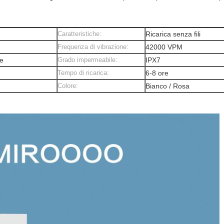
Caratteristiche:
Ricarica senza fili
Frequenza di vibrazione:
42000 VPM
ne
Grado impermeabile:
IPX7
Tempo di ricarica:
6-8 ore
Colore:
Bianco / Rosa