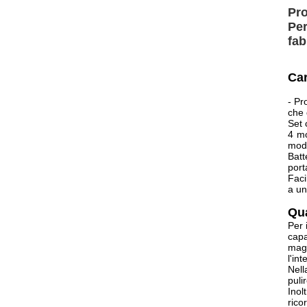
Pro
Per
fab
Car
- Pr
che 
Set 
4 mo
moda
Batt
port
Faci
a un
Qua
Per 
capa
magg
l'in
Nell
puli
Inol
rico