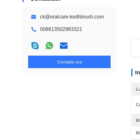
ck@oralcare-toothbrush.com
008613502983321
Contatta ora
I
L
Ce
M
Ma