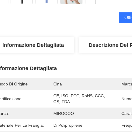
Ott
Informazione Dettagliata
Descrizione Del 
nformazione Dettagliata
uogo Di Origine
Cina
Marc
CE, ISO, FCC, RoHS, CCC, 
rtificazione
Numer
GS, FDA
arca:
MIROOOO
Carat
teriale Per La Frangia:
Di Polipropilene
Frequ