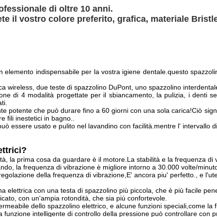
fessionale di oltre 10 anni.
te il vostro colore preferito, grafica, materiale Bristl
un elemento indispensabile per la vostra igiene dentale.questo spazzoli
ica wireless, due teste di spazzolino DuPont, uno spazzolino interdental
e di 4 modalità progettate per il sbiancamento, la pulizia, i denti sens
ti.
te potente che può durare fino a 60 giorni con una sola carica!Ciò sign
fili inestetici in bagno..
uò essere usato e pulito nel lavandino con facilità.mentre l' intervallo
ttrici?
lità, la prima cosa da guardare è il motore.La stabilità e la frequenza d
lando, la frequenza di vibrazione è migliore intorno a 30.000 volte/minu
 regolazione della frequenza di vibrazione,E' ancora piu' perfetto., e l
na elettrica con una testa di spazzolino più piccola, che è più facile pen
icato, con un'ampia rotondità, che sia più confortevole.
ermeabile dello spazzolino elettrico, e alcune funzioni speciali,come l
la funzione intelligente di controllo della pressione può controllare con 