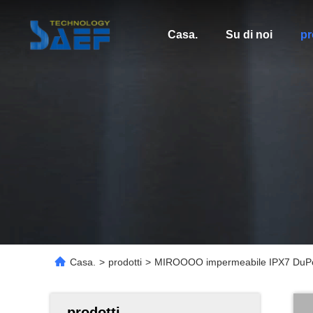
Casa.
Su di noi
pr
Casa.
>
prodotti
>
MIROOOO impermeabile IPX7 DuPont s
prodotti