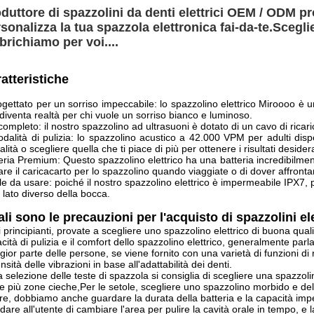
duttore di spazzolini da denti elettrici OEM / ODM pro
sonalizza la tua spazzola elettronica fai-da-te.
Sceglie
brichiamo per voi....
atteristiche
ogettato per un sorriso impeccabile: lo spazzolino elettrico Miroooo è 
diventa realtà per chi vuole un sorriso bianco e luminoso.
completo: il nostro spazzolino ad ultrasuoni è dotato di un cavo di ricar
dalità di pulizia: lo spazzolino acustico a 42.000 VPM per adulti dispon
lità o scegliere quella che ti piace di più per ottenere i risultati desidera
eria Premium: Questo spazzolino elettrico ha una batteria incredibilmen
are il caricacarto per lo spazzolino quando viaggiate o di dover affrontare 
le da usare: poiché il nostro spazzolino elettrico è impermeabile IPX7, p
 lato diverso della bocca.
li sono le precauzioni per l'acquisto di spazzolini ele
i principianti, provate a scegliere uno spazzolino elettrico di buona qua
cità di pulizia e il comfort dello spazzolino elettrico, generalmente par
ior parte delle persone, se viene fornito con una varietà di funzioni di
tensità delle vibrazioni in base all'adattabilità dei denti.
a selezione delle teste di spazzola si consiglia di scegliere una spazzoli
re più zone cieche,Per le setole, scegliere uno spazzolino morbido e del
tre, dobbiamo anche guardare la durata della batteria e la capacità imp
rdare all'utente di cambiare l'area per pulire la cavità orale in tempo, e 