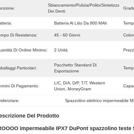
Sbiancamento/pulizia/polito/sintetizzazione 
unzione:
Grado
Dei Denti
tteria:
Batteria Al Litio Da 800 MAh
Tempo
empo Di Resistenza:
45 - 60 Giorni
Color
uantità Di Ordine Minimo:
2 Unità
Prezz
Pacchetto Standard Di 
ballaggi Particolari:
Tempi
Esportazione
L/C, D/A, D/P, T/T, Western 
ermini Di Pagamento:
Capac
Union, MoneyGram
idenziare:
Spazzolino elettrico impermeabile
escrizione Del Prodotto
OOOO impermeabile IPX7 DuPont spazzolino teste Sma