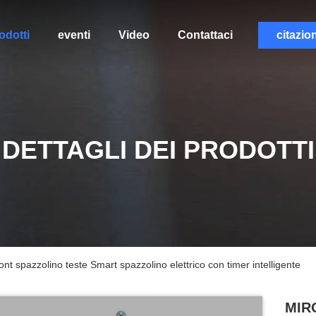
odotti
eventi
Video
Contattaci
citazio
DETTAGLI DEI PRODOTTI
pazzolino teste Smart spazzolino elettrico con timer intelligente
MIR