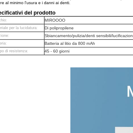
rre al minimo l'usura e i danni ai denti.
cificativi del prodotto
hio:
MIROOOO
riale per la lucidatura:
Di polipropilene
ione:
Sbiancamento/pulizia/denti sensibili/lucificazio
eria:
Batteria al litio da 800 mAh
o di resistenza:
45 - 60 giorni