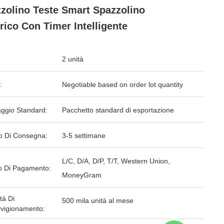
zolino Teste Smart Spazzolino
trico Con Timer Intelligente
2 unità
:
Negotiable based on order lot quantity
aggio Standard:
Pacchetto standard di esportazione
o Di Consegna:
3-5 settimane
L/C, D/A, D/P, T/T, Western Union,
 Di Pagamento:
MoneyGram
tà Di
500 mila unità al mese
vigionamento: