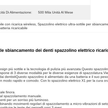
ità Di Alimentazione:
500 Mila Unità Al Mese
ile con ricarica wireless
, 
Spazzolino elettrico ultra-sottile per sbiancam
atteria ricaricabile
rale sbiancamento dei denti spazzolino elettrico ricari
sign più sottile e la tecnologia di pulizia più avanzata.Questo spazzolin
dispone di 3 diverse modalità per le diverse esigenze di spazzolatura.Vi
i dai dentistiQuesto spazzolino è alimentato da una batteria e il suo peso
o in modo rapido e comodo. Con lo spazzolino elettrico X1 per la cura oral
iale finora.
o al spazzolamento manuale.
enti per un sorriso più luminoso.
binando movimenti regolari di spazzolamento a micro-vibrazioni di seto
ostituire le teste dei pennelli ogni 3 mesi