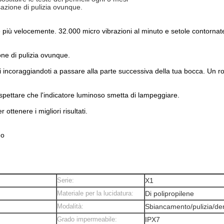
azione di pulizia ovunque.
iù velocemente. 32.000 micro vibrazioni al minuto e setole contornate
ne di pulizia ovunque.
i incoraggiandoti a passare alla parte successiva della tua bocca. Un ro
 aspettare che l'indicatore luminoso smetta di lampeggiare.
ottenere i migliori risultati.
no
Serie:
X1
Materiale per la lucidatura:
Di polipropilene
Modalità:
Sbiancamento/pulizia/dent
Grado impermeabile:
IPX7