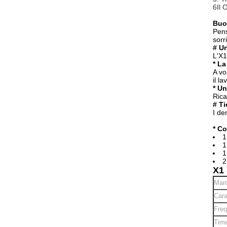
6Il 
Buo
Pens
sorr
# Un
L'X1
* La
A vo
il la
* Un
Rica
# Ti
I de
* Co
1
1
1
2
X1 
Marc
Cara
Freq
Time