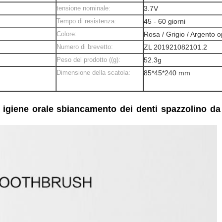
tensione nominale:
3.7V
Tempo di resistenza:
45 - 60 giorni
Colore:
Rosa / Grigio / Argento 
Numero di brevetto:
ZL 201921082101.2
Peso del prodotto ((g):
52.3g
Dimensione della scatola:
85*45*240 mm
, igiene orale sbiancamento dei denti spazzolino da d