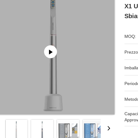
X1 U
Sbia
MOQ:
Prezzo
Imball
Period
Metodo
Capaci
Approv