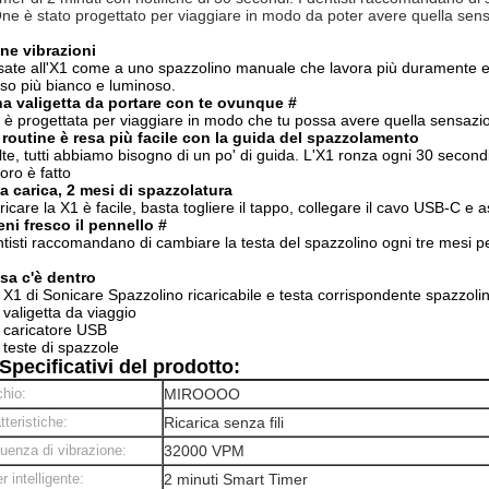
One è stato progettato per viaggiare in modo da poter avere quella sens
ne vibrazioni
ate all'X1 come a uno spazzolino manuale che lavora più duramente e p
iso più bianco e luminoso.
a valigetta da portare con te ovunque #
 è progettata per viaggiare in modo che tu possa avere quella sensazio
 routine è resa più facile con la guida del spazzolamento
lte, tutti abbiamo bisogno di un po' di guida. L'X1 ronza ogni 30 second
voro è fatto
a carica, 2 mesi di spazzolatura
ricare la X1 è facile, basta togliere il tappo, collegare il cavo USB-C e
eni fresco il pennello #
ntisti raccomandano di cambiare la testa del spazzolino ogni tre mesi per 
sa c'è dentro
 X1 di Sonicare Spazzolino ricaricabile e testa corrispondente spazzoli
 valigetta da viaggio
 caricatore USB
 teste di spazzole
Specificativi del prodotto:
hio:
MIROOOO
tteristiche:
Ricarica senza fili
uenza di vibrazione:
32000 VPM
r intelligente:
2 minuti Smart Timer