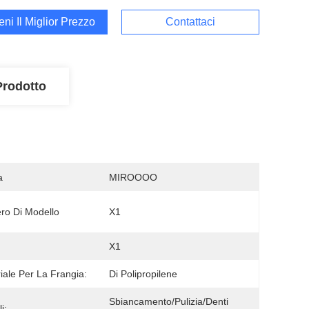
ieni Il Miglior Prezzo
Contattaci
Prodotto
a
MIROOOO
o Di Modello
X1
:
X1
iale Per La Frangia:
Di Polipropilene
Sbiancamento/pulizia/denti 
i: