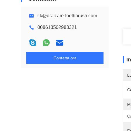
ck@oralcare-toothbrush.com
008613502983321
Contatta ora
I
L
Ce
M
Ca
F