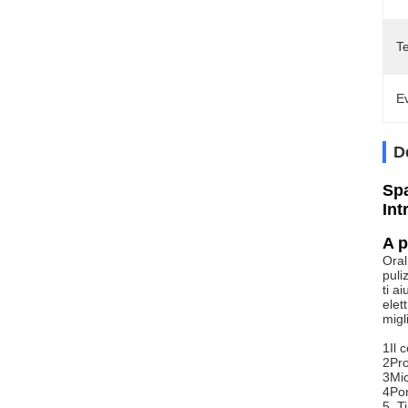
T
Ev
D
Spa
Int
A p
Oral
puli
ti a
elet
migl
1Il 
2Pro
3Mic
4Por
5. T