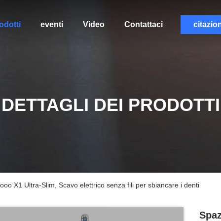
odotti
eventi
Video
Contattaci
citazio
DETTAGLI DEI PRODOTTI
oooo X1 Ultra-Slim, Scavo elettrico senza fili per sbiancare i denti
Spaz