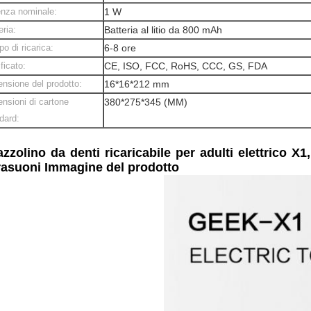
nza nominale:
1 W
eria:
Batteria al litio da 800 mAh
o di ricarica:
6-8 ore
ificato:
CE, ISO, FCC, RoHS, CCC, GS, FDA
nsione del prodotto:
16*16*212 mm
nsioni di cartone
380*275*345 (MM)
dard:
zzolino da denti ricaricabile per adulti elettrico X1
rasuoni Immagine del prodotto