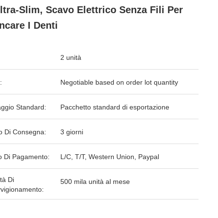
ltra-Slim, Scavo Elettrico Senza Fili Per
ncare I Denti
2 unità
:
Negotiable based on order lot quantity
aggio Standard:
Pacchetto standard di esportazione
o Di Consegna:
3 giorni
 Di Pagamento:
L/C, T/T, Western Union, Paypal
tà Di
500 mila unità al mese
vigionamento: