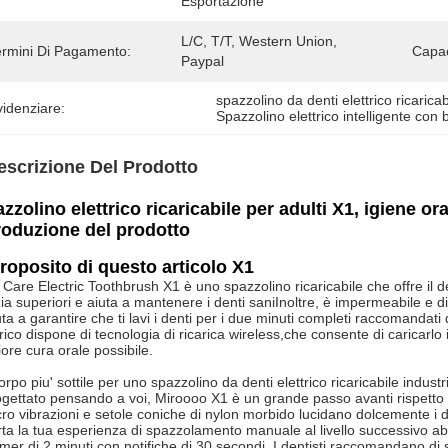
Esportazione
L/C, T/T, Western Union, 
ermini Di Pagamento:
Capac
Paypal
spazzolino da denti elettrico ricaricab
idenziare:
Spazzolino elettrico intelligente con b
escrizione Del Prodotto
zzolino elettrico ricaricabile per adulti X1, igiene o
roduzione del prodotto
roposito di questo articolo X1
 Care Electric Toothbrush X1 è uno spazzolino ricaricabile che offre il de
zia superiori e aiuta a mantenere i denti saniInoltre, è impermeabile e 
iuta a garantire che ti lavi i denti per i due minuti completi raccomandat
trico dispone di tecnologia di ricarica wireless,che consente di caricarl
iore cura orale possibile.
corpo piu' sottile per uno spazzolino da denti elettrico ricaricabile industr
gettato pensando a voi, Miroooo X1 è un grande passo avanti rispett
ro vibrazioni e setole coniche di nylon morbido lucidano dolcemente i d
ta la tua esperienza di spazzolamento manuale al livello successivo ab
imer di 2 minuti con notifiche di 30 secondi. I dentisti raccomandano di s