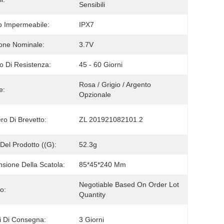
Sensibili
 Impermeabile:
IPX7
one Nominale:
3.7V
 Di Resistenza:
45 - 60 Giorni
Rosa / Grigio / Argento 
e:
Opzionale
o Di Brevetto:
ZL 201921082101.2
Del Prodotto ((g):
52.3g
sione Della Scatola:
85*45*240 Mm
Negotiable Based On Order Lot 
o:
Quantity
 Di Consegna:
3 Giorni