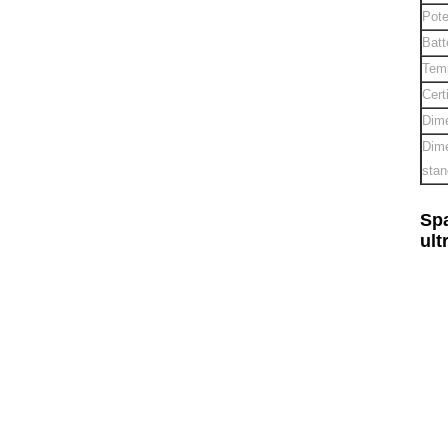
Pote
Batt
Temp
Cert
Dime
Dime
stan
Spa
ult