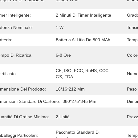
mer Intelligente:
2 Minuti Di Timer Intelligente
Grado
otenza Nominale:
1 W
Tensi
tteria:
Batteria Al Litio Da 800 MAh
Tempo
empo Di Ricarica:
6-8 Ore
Color
CE, ISO, FCC, RoHS, CCC, 
rtificato:
Numer
GS, FDA
imensione Del Prodotto:
16*16*212 Mm
Peso 
imensioni Standard Di Cartone:
380*275*345 Mm
Dimen
uantità Di Ordine Minimo:
2 Unità
Prezz
Pacchetto Standard Di 
ballaggi Particolari:
Tempi