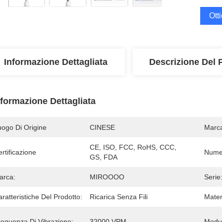
Ott
Informazione Dettagliata
Descrizione Del 
nformazione Dettagliata
uogo Di Origine
CINESE
Marc
CE, ISO, FCC, RoHS, CCC, 
rtificazione
Numer
GS, FDA
arca:
MIROOOO
Serie
ratteristiche Del Prodotto:
Ricarica Senza Fili
Mater
requenza Di Vibrazione:
32000 VPM
Modul