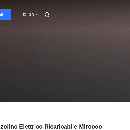
ne
Italian
zolino Elettrico Ricaricabile Miroooo