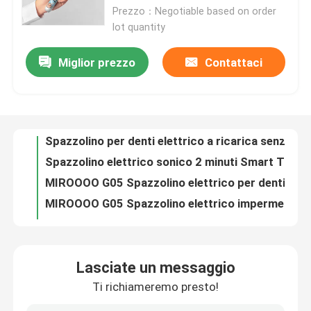
Prezzo：Negotiable based on order
lot quantity
Su di noi
Miglior prezzo
Contattaci
Spazzolino elettrico personalizzabile con ricarica wireless e sterilizzazione UV profonda
Visita alla fabbrica
Spazzolino per denti elettrico a ricarica senza fili con modalità regolabili e sterilizzazione UV profonda
Spazzolino elettrico sonico 2 minuti Smart Timer con sterilizzazione UV per migliorare la salute delle gengive
MIROOOO G05 Spazzolino elettrico per denti sonico ricaricabile ad ultrasuoni per un lavaggio delicato
Controllo della qualità
MIROOOO G05 Spazzolino elettrico impermeabile Sonico Ricaricabile ad ultrasuoni Con Timer Alert
MIROOOO G05 Spazzolino elettrico per la cura orale con allarme del timer e ricarica wireless
Contattaci
MIROOOO G05 Spazzolino elettrico per adulti con segnalazione del timer e ricarica wireless
Spazzolino elettrico sonico con 3 modalità di lavoro e impermeabile IPX7 per pulizia profonda
Chiedi un preventivo
Spazzolino da denti elettrico ricaricabile Ricarica senza fili sonico Spazzolino impermeabile elettrico
G05 Spazzolino elettrico per la cura orale ricaricabile ad ultrasuoni sonici con allarme del timer
Spazzolino da denti elettrico di cura orale
Lasciate un messaggio
IPX7 Per adulti pulizia orale sbiancamento dei denti spazzolino soffice spazzolino sonico spazzolino elettrico
Ti richiameremo presto!
Spazzolino per denti elettrico intelligente portatile e impermeabile Spazzolino per denti elettrico morbido
Spazzolino da denti elettrico impermeabile