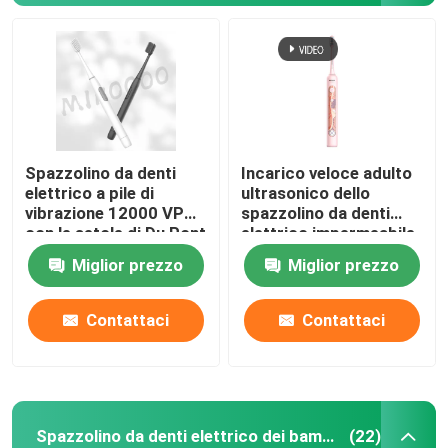
Spazzolino da denti
Incarico veloce adulto
elettrico a pile di
ultrasonico dello
vibrazione 12000 VPM
spazzolino da denti
con le setole di Du Pont
elettrico impermeabile
di 4 modi
Miglior prezzo
Miglior prezzo
Contattaci
Contattaci
Spazzolino da denti elettrico dei bambini
(22)