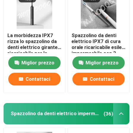
La morbidezza IPX7
Spazzolino da denti
rizza lo spazzolino da
elettrico IPX7 di cura
denti elettrico girante
orale ricaricabile esile
ricaricabile per la
impermeabile con 3
protezione della
modi
Miglior prezzo
Miglior prezzo
gomma
Contattaci
Contattaci
Spazzolino da denti elettrico impermeabile
(36)