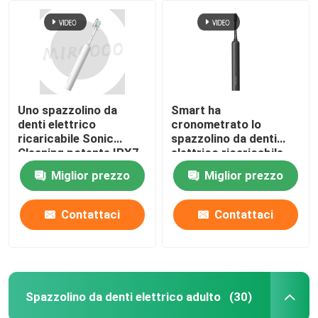
Uno spazzolino da
Smart ha
denti elettrico
cronometrato lo
ricaricabile Sonic
spazzolino da denti
Cleaning potente IPX7
elettrico ricaricabile
di 4 modi impermeabile
Sonic Wireless
Miglior prezzo
Miglior prezzo
Charging Waterproof
Contattaci
Contattaci
Spazzolino da denti elettrico adulto
(30)