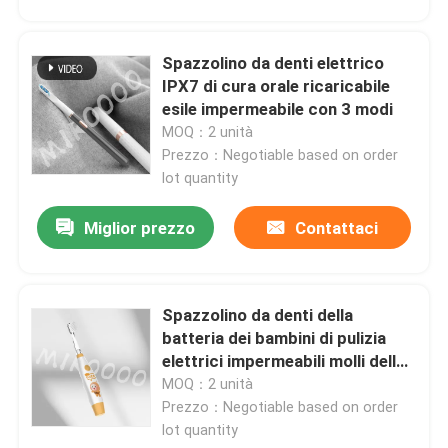
Spazzolino da denti elettrico
IPX7 di cura orale ricaricabile
esile impermeabile con 3 modi
MOQ：2 unità
Prezzo：Negotiable based on order
lot quantity
Miglior prezzo
Contattaci
Spazzolino da denti della
batteria dei bambini di pulizia
elettrici impermeabili molli dello
spazzolino da denti IPX7
MOQ：2 unità
Prezzo：Negotiable based on order
lot quantity