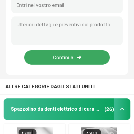
Smart Sonic Whitening Dupont Soft Brush Spazzolino elettrico ricaricabile
Spazzolino per denti elettrico impermeabile all' ingrosso per adulti con ricarica USB veloce Spazzolino personalizzato
spazzolino da denti elettrico ricaricabile
Spazzolino per denti elettrico intelligente portatile e impermeabile Spazzolino per denti elettrico morbido
Spazzolino impermeabile senza fili carica Ultrasuoni Viaggio UV Cassa Spazzolino elettrico
Spazzolino da denti elettrico adulto
Spazzolino da denti elettrico ricaricabile UV Spazzolino da denti sterilizzatore Spazzolino da denti
Sostanza di ricarica di alta qualità per la sterilizzazione intelligente a raggi UV
Spazzolino da denti elettrico dei bambini
Prezzo competitivo Tazza di disinfezione UV 360 Spazzolino elettrico acustico con spazzolino per adulti Spazzolino acustico carica
Borsa da denti all'ingrosso impermeabile ricarica senza fili automatica Ultrasuoni Viaggio Cassa UV
Sonic Electric Toothbrush
ALTRE CATEGORIE DAGLI STATI UNITI
Spazzolino da denti elettrico astuto
Spazzolino da denti elettrico di cura orale
(26)