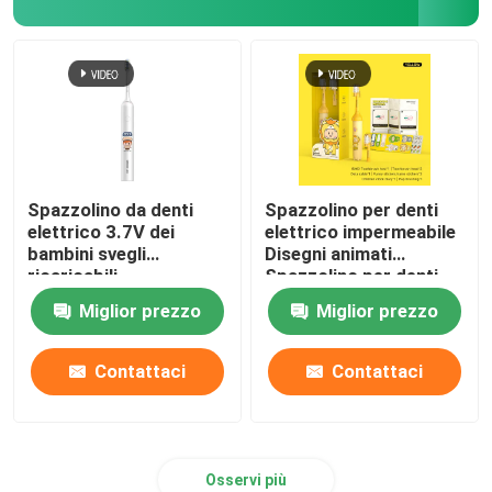
Spazzolino da denti
Spazzolino per denti
elettrico 3.7V dei
elettrico impermeabile
bambini svegli
Disegni animati
ricaricabili
Spazzolino per denti
impermeabile con 4
per bambini intelligenti
Miglior prezzo
Miglior prezzo
modi
Spazzolino automatico
Contattaci
Contattaci
Osservi più