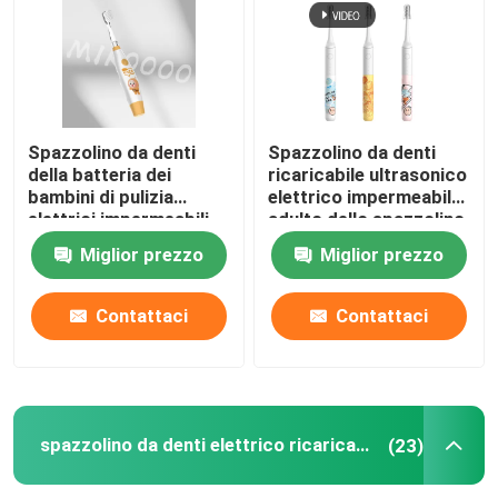
Spazzolino da denti
Spazzolino da denti
della batteria dei
ricaricabile ultrasonico
bambini di pulizia
elettrico impermeabile
elettrici impermeabili
adulto dello spazzolino
molli dello spazzolino
da denti IPX7
Miglior prezzo
Miglior prezzo
da denti IPX7
Contattaci
Contattaci
spazzolino da denti elettrico ricaricabile
(23)