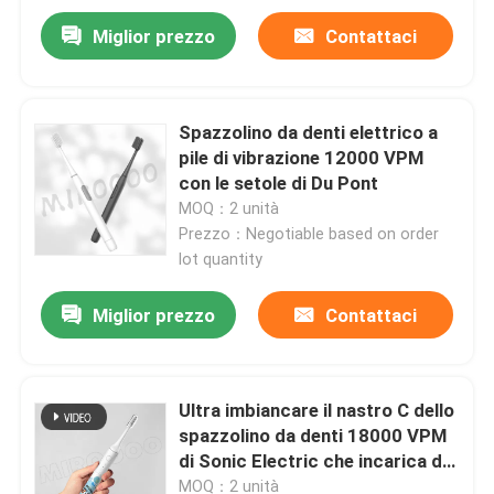
Miglior prezzo
Contattaci
Spazzolino da denti elettrico a
pile di vibrazione 12000 VPM
con le setole di Du Pont
MOQ：2 unità
Prezzo：Negotiable based on order
lot quantity
Miglior prezzo
Contattaci
Casa.
Ultra imbiancare il nastro C dello
Prodotti
spazzolino da denti 18000 VPM
di Sonic Electric che incarica di
3 modi
Video
MOQ：2 unità