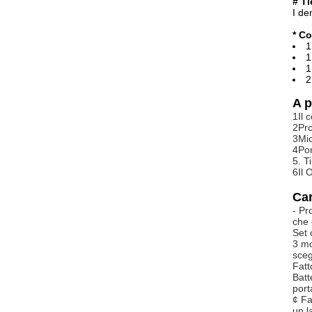
# Ti
I de
* Co
1
1
1
2
A p
1Il 
2Pro
3Mic
4Por
5. T
6Il 
Car
- Pr
che 
Set 
3 mo
sceg
Fatt
Batt
port
¢ Fa
un l