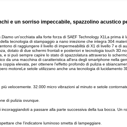
anchi e un sorriso impeccabile, spazzolino acustico pe
nte.Diamo un'occhiata alla forte forza di SAEF Technology X1La prima è 
lla tecnologia di stampaggio a nano iniezione che integra 304 materiali
tono di raggiungere il livello di impermeabilità di X1 di livello 7 e di
ligenza, dotato di due schermi frontali e posteriori e tecnologia touch 3
ra, e si può sempre capire lo stato di spazzolatura attraverso lo scherm
ico da una macchina di caratteristica all'era degli smartphone nella gen
 coppia elevata, per ottenere l'effetto profondo di pulizia e sbiancament
'albero motoreLe setole utilizzano anche una tecnologia di lucidamento 
iù velocemente. 32.000 micro vibrazioni al minuto e setole contornate
ne di pulizia ovunque.
i incoraggiandoti a passare alla parte successiva della tua bocca. Un ro
 aspettare che l'indicatore luminoso smetta di lampeggiare.