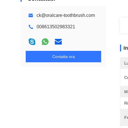
ck@oralcare-toothbrush.com
008613502983321
I
Contatta ora
L
Ce
M
Ri
F