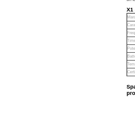
X1 
Marc
Cara
Freq
Time
Pote
Batt
Temp
Cert
Spa
pro