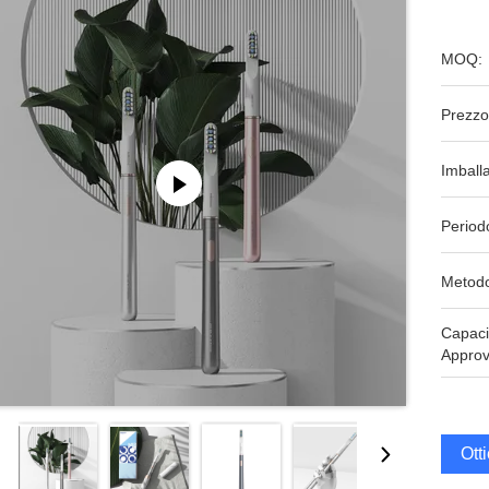
MOQ:
Prezzo
Imball
Period
Metodo
Capaci
Approv
Ott