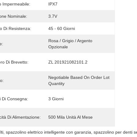
 Impermeabile:
IPX7
one Nominale:
3.7V
 Di Resistenza:
45 - 60 Giorni
Rosa / Grigio / Argento 
e:
Opzionale
o Di Brevetto:
ZL 201921082101.2
Negotiable Based On Order Lot 
o:
Quantity
 Di Consegna:
3 Giorni
ità Di Alimentazione:
500 Mila Unità Al Mese
ti
, 
spazzolino elettrico intelligente con garanzia
, 
spazzolino per denti sen