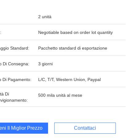
2 unità
:
Negotiable based on order lot quantity
aggio Standard:
Pacchetto standard di esportazione
o Di Consegna:
3 giorni
 Di Pagamento:
L/C, T/T, Western Union, Paypal
tà Di
500 mila unità al mese
vigionamento:
ieni Il Miglior Prezzo
Contattaci