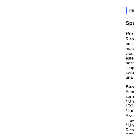
D
Spu
Per
Risp
anco
mate
vita
este
post
l'es
svil
una 
Buo
Pens
sorr
* U
L'X1
* La
A vo
il la
* Un
Rica